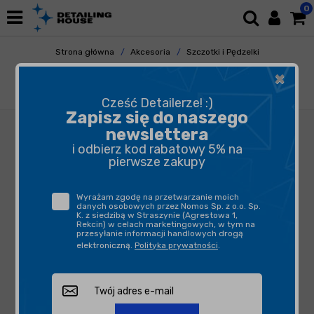
0
Strona główna
Akcesoria
Szczotki i Pędzelki
Do Elementów Zewnętrznych
×
Detailing House Brush Gray Bear 12 25mm -
pędzelek detailingowy
Cześć Detailerze! :)
Zapisz się do naszego
newslettera
i odbierz kod rabatowy 5% na
pierwsze zakupy
Wyrażam zgodę na przetwarzanie moich
danych osobowych przez Nomos Sp. z o.o. Sp.
K. z siedzibą w Straszynie (Agrestowa 1,
Rekcin) w celach marketingowych, w tym na
przesyłanie informacji handlowych drogą
elektroniczną.
Polityka prywatności
.