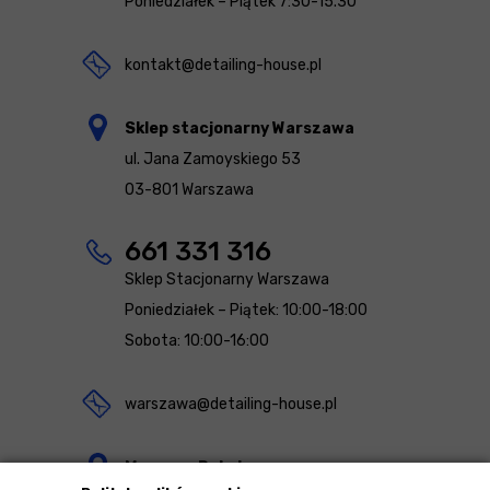
Poniedziałek – Piątek 7:30-15.30
kontakt@detailing-house.pl
Sklep stacjonarny Warszawa
ul. Jana Zamoyskiego 53
03-801 Warszawa
661 331 316
Sklep Stacjonarny Warszawa
Poniedziałek – Piątek: 10:00-18:00
Sobota: 10:00-16:00
warszawa@detailing-house.pl
Magazyn Rekcin