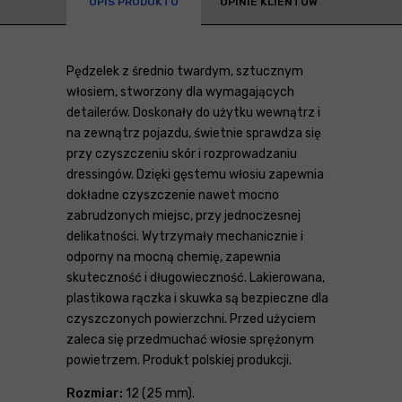
OPIS PRODUKTU
OPINIE KLIENTÓW
Pędzelek z średnio twardym, sztucznym
włosiem, stworzony dla wymagających
detailerów. Doskonały do użytku wewnątrz i
na zewnątrz pojazdu, świetnie sprawdza się
przy czyszczeniu skór i rozprowadzaniu
dressingów. Dzięki gęstemu włosiu zapewnia
dokładne czyszczenie nawet mocno
zabrudzonych miejsc, przy jednoczesnej
delikatności. Wytrzymały mechanicznie i
odporny na mocną chemię, zapewnia
skuteczność i długowieczność. Lakierowana,
plastikowa rączka i skuwka są bezpieczne dla
czyszczonych powierzchni. Przed użyciem
zaleca się przedmuchać włosie sprężonym
powietrzem. Produkt polskiej produkcji.
Rozmiar:
12 (25 mm).