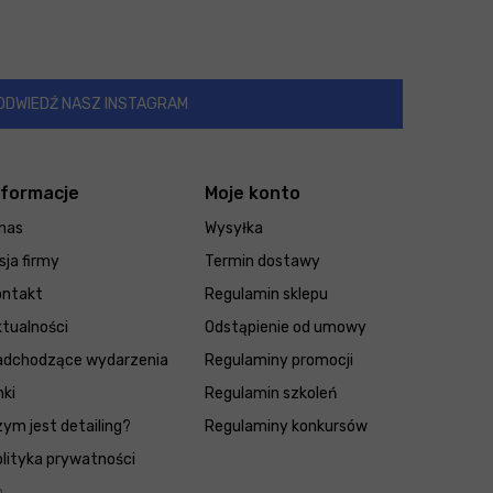
ODWIEDŹ NASZ INSTAGRAM
nformacje
Moje konto
nas
Wysyłka
sja firmy
Termin dostawy
ontakt
Regulamin sklepu
tualności
Odstąpienie od umowy
adchodzące wydarzenia
Regulaminy promocji
nki
Regulamin szkoleń
ym jest detailing?
Regulaminy konkursów
lityka prywatności