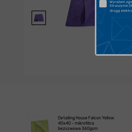
Wyrażam zgod
Straszynie (
drogą elektr
Detailing House Falcon Yellow
40x40 - mikrofibra
bezszwowa 360gsm