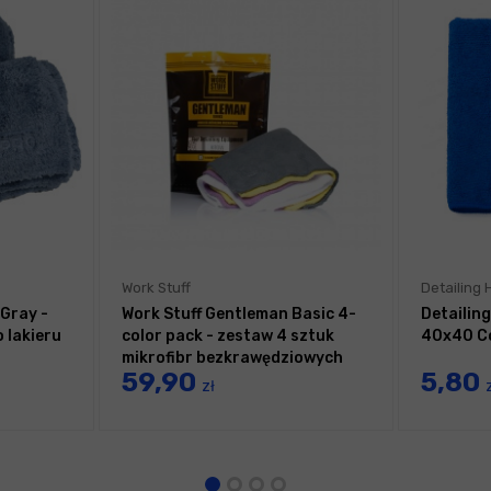
Work Stuff
Detailing
Gray -
Work Stuff Gentleman Basic 4-
Detailin
 lakieru
color pack - zestaw 4 sztuk
40x40 Co
mikrofibr bezkrawędziowych
59,90
5,80
40x40cm 350gsm
zł