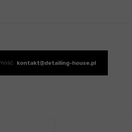
kontakt@detailing-house.pl
omość: