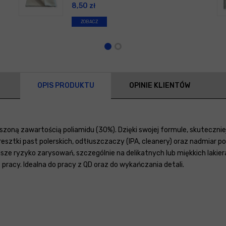
8,50
zł
ZOBACZ
OPIS PRODUKTU
OPINIE KLIENTÓW
zoną zawartością poliamidu (30%). Dzięki swojej formule, skuteczniej
 resztki past polerskich, odtłuszczaczy (IPA, cleanery) oraz nadmiar
e ryzyko zarysowań, szczególnie na delikatnych lub miękkich lakiera
racy. Idealna do pracy z QD oraz do wykańczania detali.