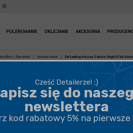
POLEROWANIE
OKLEJANIE
AKCESORIA
PRODUCENC
krofibry i Ręczniki
Uniwersalne
Detailing House Falcon NightFall Vio
Cześć Detailerze! :)
apisz się do nasze
BEZPIECZNA WYSYŁKA
newslettera
DARMOWA DOSTAWA OD 199,90 ZŁ
erz kod rabatowy 5% na pierwsze
PROFESJONALNE DORADZTWO