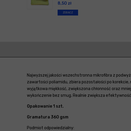
8,50
zł
ZOBACZ
Najwyższej jakości wszechstronna mikrofibra z podwyżs
zawartości poliamidu, zbiera pozostałości po korekcie,
wyjątkowa miękkość, zwiększona chłonność oraz mniejsz
wykończenie bez smug. Realnie zwiększa efektywność p
Opakowanie 1 szt.
Gramatura 360 gsm
Podmiot odpowiedzialny: