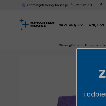
kontakt@detailing-house.pl
727 001 751
NA ZEWNĄTRZ
WNĘTRZE
Strona główna
Akcesoria
Mi
Z
i odbi