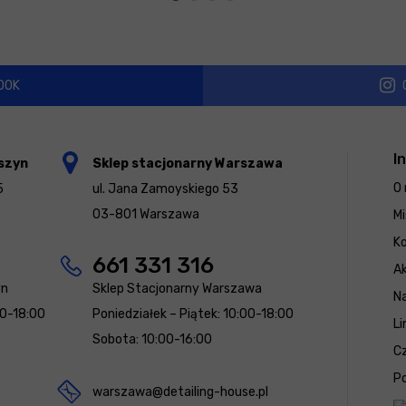
OOK
I
szyn
Sklep stacjonarny Warszawa
O 
5
ul. Jana Zamoyskiego 53
03-801 Warszawa
Mi
K
661 331 316
Ak
yn
Sklep Stacjonarny Warszawa
N
00-18:00
Poniedziałek – Piątek: 10:00-18:00
Li
Sobota: 10:00-16:00
Cz
Po
warszawa@detailing-house.pl