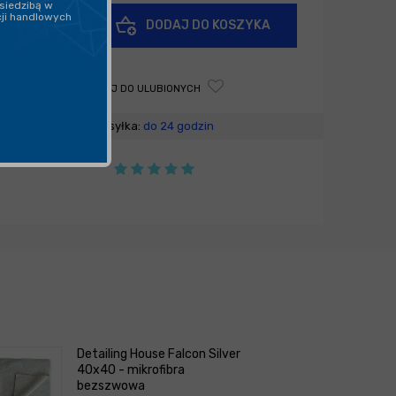
siedzibą w
+
cji handlowych
DODAJ DO KOSZYKA
-
DODAJ DO ULUBIONYCH
Wysyłka:
do 24 godzin
Detailing House Falcon Silver
40x40 - mikrofibra
bezszwowa