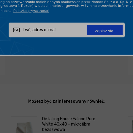
ę na przetwarzanie moich danych osobowych przez Nomos Sp. z o.o. Sp. K. z 
Agrestowa 1, Rekcin) w celach marketingowych, w tym na przesyłanie informa
oniczną.
Polityka prywatności
.
Zapytaj o produkt
Poleć znajomemu
Udostępnij
zapisz się
Możesz być zainteresowany również:
Detailing House Falcon Pure
White 40x40 - mikrofibra
bezszwowa