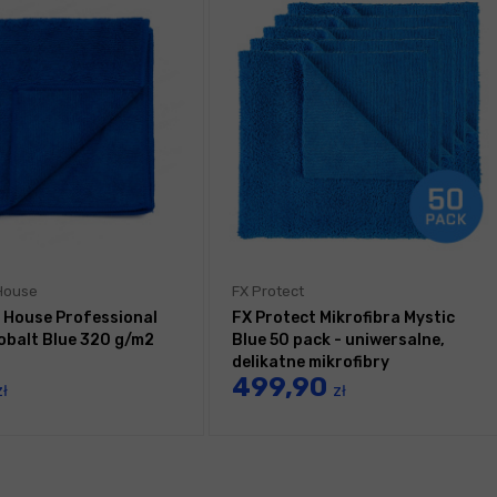
 House
FX Protect
g House Professional
FX Protect Mikrofibra Mystic
balt Blue 320 g/m2
Blue 50 pack - uniwersalne,
delikatne mikrofibry
499,90
zł
zł