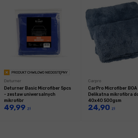
Deturner
Carpro
Deturner Basic Microfiber 5pcs
CarPro Microfiber BOA 
- zestaw uniwersalnych
Delikatna mikrofibra do
mikrofibr
40x40 500gsm
49,99
24,90
zł
zł