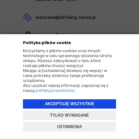
warszawa@detailing-house.pl
Magazyn Rekcin
Polityka plików cookie
Nomos Sp. z o.o. sp.k.
Korzystamy z plików cookies oraz innych
ul. Agrestowa 1
technologii w celu sprawnego działania strony
sklepu. Możesz zdecydować o tym, które
83-010 Rekcin
rodzaje plików chcesz wyłączyć.
Klikając w [ustawienia] dowiesz się więcej i w
razie potrzeby zmienisz swoje preferencje
urządzenia.
Aby uzyskać więcej informacji, zapoznaj się z
naszą
polityką prywatności
.
2026 © Copyrights by |
Detailing House
AKCEPTUJĘ WSZYSTKIE
Projekt i oprogramowanie sklepu:
ebexo
TYLKO WYMAGANE
USTAWIENIA