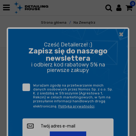
0
Strona główna
Na Zewnątrz
Mycie i Osuszanie
Rękawice i Gąbki
×
Detailing House Gąbka Jumbo - pad gąbkowy
do mycia karoserii
Cześć Detailerze! :)
Zapisz się do naszego
newslettera
i odbierz kod rabatowy 5% na
pierwsze zakupy
Wyrażam zgodę na przetwarzanie moich
danych osobowych przez Nomos Sp. z o.o. Sp.
K. z siedzibą w Straszynie (Agrestowa 1,
Rekcin) w celach marketingowych, w tym na
przesyłanie informacji handlowych drogą
elektroniczną.
Polityka prywatności
.