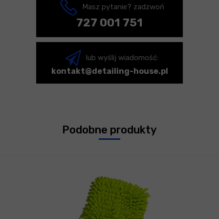
Masz pytanie? zadzwoń
727 001 751
lub wyślij wiadomość:
kontakt@detailing-house.pl
Podobne produkty