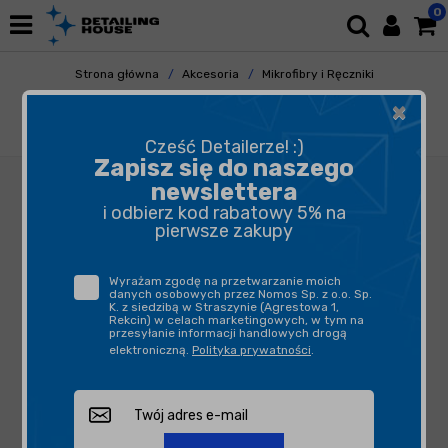
0
Strona główna
Akcesoria
Mikrofibry i Ręczniki
Uniwersalne
×
Deturner 2 Side Microfiber - uniwersalna
bezkrawędziowa mikrofibra 40x40cm 380 gsm
Cześć Detailerze! :)
Zapisz się do naszego
newslettera
i odbierz kod rabatowy 5% na
pierwsze zakupy
Wyrażam zgodę na przetwarzanie moich
danych osobowych przez Nomos Sp. z o.o. Sp.
K. z siedzibą w Straszynie (Agrestowa 1,
Rekcin) w celach marketingowych, w tym na
przesyłanie informacji handlowych drogą
elektroniczną.
Polityka prywatności
.