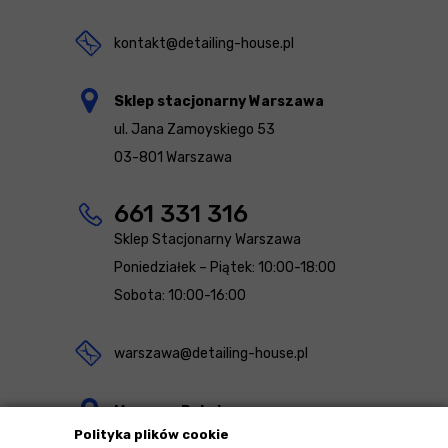
kontakt@detailing-house.pl
Sklep stacjonarny Warszawa
ul. Jana Zamoyskiego 53
03-801 Warszawa
661 331 316
Sklep Stacjonarny Warszawa
Poniedziałek – Piątek: 10:00-18:00
Sobota: 10:00-16:00
warszawa@detailing-house.pl
Magazyn Rekcin
Polityka plików cookie
Nomos Sp. z o.o. sp.k.