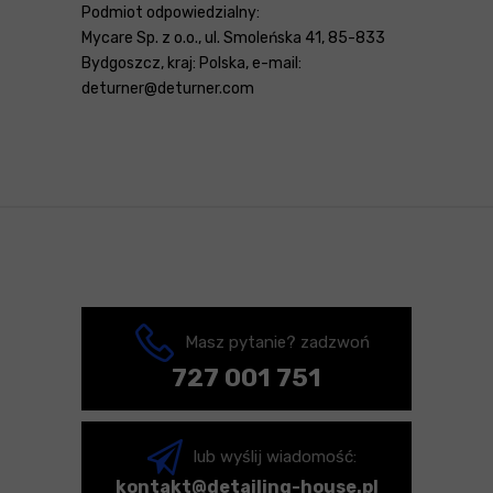
Podmiot odpowiedzialny:
Mycare Sp. z o.o., ul. Smoleńska 41, 85-833
Bydgoszcz, kraj: Polska, e-mail:
deturner@deturner.com
Masz pytanie? zadzwoń
727 001 751
lub wyślij wiadomość:
kontakt@detailing-house.pl