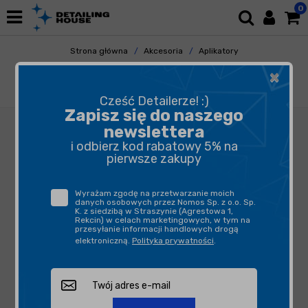
0
Strona główna
Akcesoria
Aplikatory
Aplikatory do Ceramiki
×
Deturner Suede 5 pcs - ściereczki do aplikacji
powłok ceramicznych
Cześć Detailerze! :)
Zapisz się do naszego
newslettera
i odbierz kod rabatowy 5% na
pierwsze zakupy
Wyrażam zgodę na przetwarzanie moich
danych osobowych przez Nomos Sp. z o.o. Sp.
K. z siedzibą w Straszynie (Agrestowa 1,
Rekcin) w celach marketingowych, w tym na
przesyłanie informacji handlowych drogą
elektroniczną.
Polityka prywatności
.