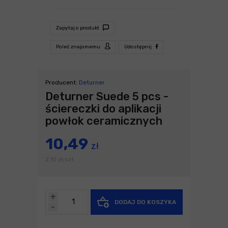
Zapytaj o produkt
Poleć znajomemu
Udostępnij
Producent:
Deturner
Deturner Suede 5 pcs -
ściereczki do aplikacji
powłok ceramicznych
10,49
zł
2,10
zł
szt.
/
+
DODAJ DO KOSZYKA
-