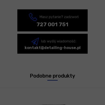
Masz pytanie? zadzwoń
727 001 751
lub wyślij wiadomość:
kontakt@detailing-house.pl
Podobne produkty