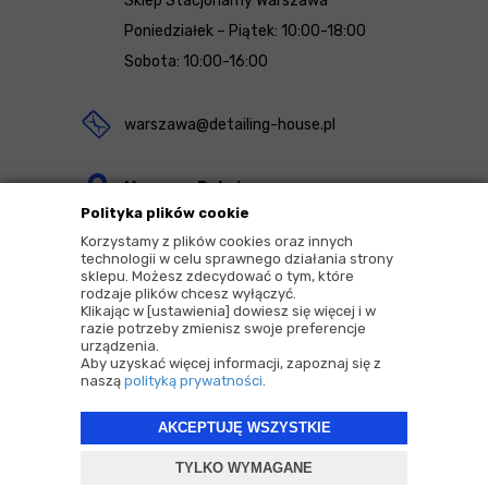
Sklep Stacjonarny Warszawa
Poniedziałek – Piątek: 10:00-18:00
Sobota: 10:00-16:00
warszawa@detailing-house.pl
Magazyn Rekcin
Polityka plików cookie
Nomos Sp. z o.o. sp.k.
Korzystamy z plików cookies oraz innych
ul. Agrestowa 1
technologii w celu sprawnego działania strony
sklepu. Możesz zdecydować o tym, które
83-010 Rekcin
rodzaje plików chcesz wyłączyć.
Klikając w [ustawienia] dowiesz się więcej i w
razie potrzeby zmienisz swoje preferencje
urządzenia.
Aby uzyskać więcej informacji, zapoznaj się z
naszą
polityką prywatności
.
2026 © Copyrights by |
Detailing House
AKCEPTUJĘ WSZYSTKIE
Projekt i oprogramowanie sklepu:
ebexo
TYLKO WYMAGANE