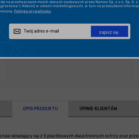
ę na przetwarzanie moich danych osobowych przez Nomos Sp. z o.o. Sp. K. z 
Agrestowa 1, Rekcin) w celach marketingowych, w tym na przesyłanie informa
oniczną.
Polityka prywatności
.
Zapytaj o produkt
Poleć znajomemu
Udostępnij
zapisz się
OPIS PRODUKTU
OPINIE KLIENTÓW
staw składający się z 5 plastikowych dwustronnych ostrzy oraz prz