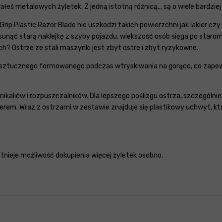
łeś metalowych żyletek. Z jedną istotną różnicą... są o wiele bardzie
ip Plastic Razor Blade nie uszkodzi takich powierzchni jak lakier cz
sunąć starą naklejkę z szyby pojazdu, wiekszość osób sięga po starom
h? Ostrze ze stali maszynki jest zbyt ostre i zbyt ryzykowne.
 sztucznego formowanego podczas wtryskiwania na gorąco, co zapewn
emikaliów i rozpuszczalników. Dla lepszego poślizgu ostrza, szczególn
erem. Wraz z ostrzami w zestawie znajduje się plastikowy uchwyt, kt
tnieje możliwość dokupienia więcej żyletek osobno.