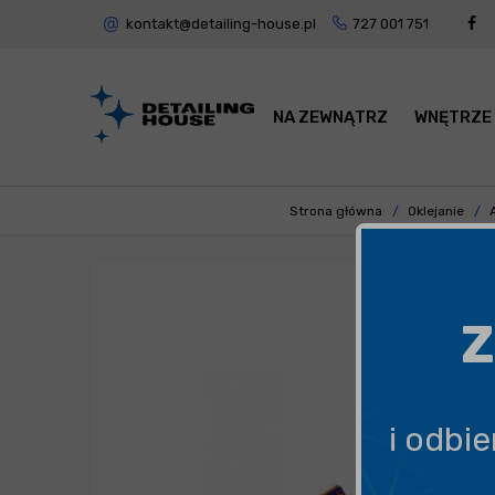
kontakt@detailing-house.pl
727 001 751
NA ZEWNĄTRZ
WNĘTRZE
Strona główna
Oklejanie
A
Z
i odbi