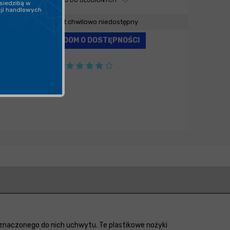
DODAJ DO ULUBIONYCH
siedzibą w
cji handlowych
Produkt chwilowo niedostępny
POWIADOM O DOSTĘPNOŚCI
eznaczonego do nich uchwytu. Te plastikowe nożyki