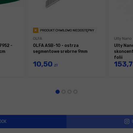
OLFA
Ulty Nano
7952 -
OLFA ASB-10 - ostrza
Ulty Nano
5cm
segmentowe srebrne 9mm
skoncent
folii
10,50
153,
zł
OOK