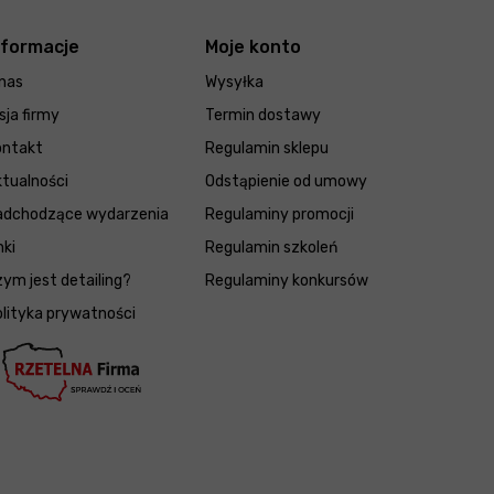
nformacje
Moje konto
nas
Wysyłka
sja firmy
Termin dostawy
ontakt
Regulamin sklepu
tualności
Odstąpienie od umowy
adchodzące wydarzenia
Regulaminy promocji
nki
Regulamin szkoleń
ym jest detailing?
Regulaminy konkursów
lityka prywatności