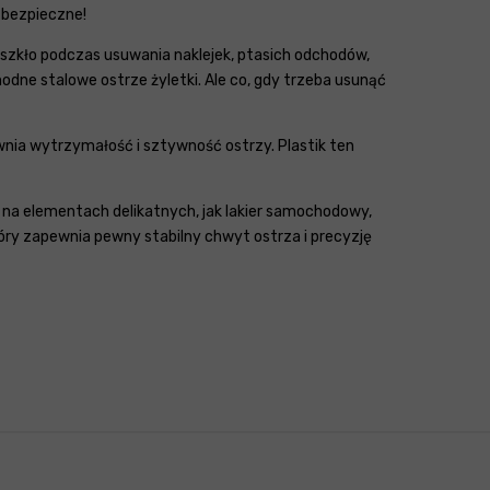
j bezpieczne!
y szkło podczas usuwania naklejek, ptasich odchodów,
odne stalowe ostrze żyletki. Ale co, gdy trzeba usunąć
ia wytrzymałość i sztywność ostrzy. Plastik ten
ie na elementach delikatnych, jak lakier samochodowy,
óry zapewnia pewny stabilny chwyt ostrza i precyzję