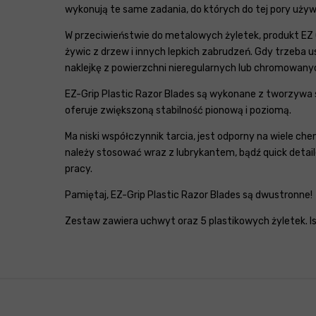
wykonują te same zadania, do których do tej pory używa
W przeciwieństwie do metalowych żyletek, produkt EZ Gr
żywic z drzew i innych lepkich zabrudzeń. Gdy trzeba u
naklejkę z powierzchni nieregularnych lub chromowanyc
EZ-Grip Plastic Razor Blades są wykonane z tworzywa
oferuje zwiększoną stabilność pionową i poziomą.
Ma niski współczynnik tarcia, jest odporny na wiele ch
należy stosować wraz z lubrykantem, bądź quick detail
pracy.
Pamiętaj, EZ-Grip Plastic Razor Blades są dwustronne!
Zestaw zawiera uchwyt oraz 5 plastikowych żyletek. Is