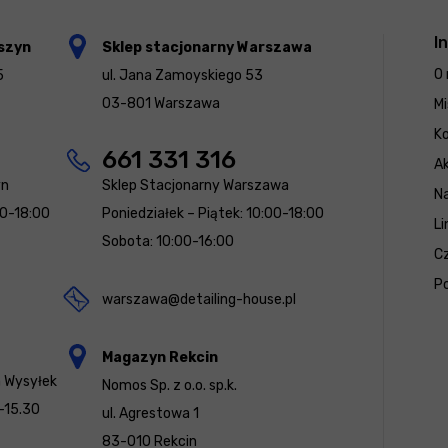
I
szyn
Sklep stacjonarny Warszawa
O 
5
ul. Jana Zamoyskiego 53
03-801 Warszawa
Mi
K
661 331 316
Ak
yn
Sklep Stacjonarny Warszawa
N
00-18:00
Poniedziałek – Piątek: 10:00-18:00
Li
Sobota: 10:00-16:00
Cz
Po
warszawa@detailing-house.pl
Magazyn Rekcin
a Wysyłek
Nomos Sp. z o.o. sp.k.
-15.30
ul. Agrestowa 1
83-010 Rekcin