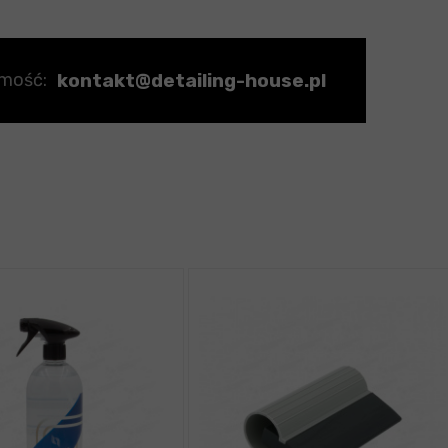
kontakt@detailing-house.pl
omość: