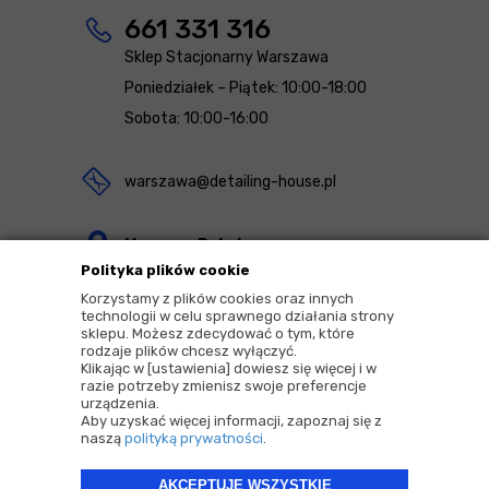
661 331 316
Sklep Stacjonarny Warszawa
Poniedziałek – Piątek: 10:00-18:00
Sobota: 10:00-16:00
warszawa@detailing-house.pl
Magazyn Rekcin
Polityka plików cookie
Nomos Sp. z o.o. sp.k.
Korzystamy z plików cookies oraz innych
ul. Agrestowa 1
technologii w celu sprawnego działania strony
sklepu. Możesz zdecydować o tym, które
83-010 Rekcin
rodzaje plików chcesz wyłączyć.
Klikając w [ustawienia] dowiesz się więcej i w
razie potrzeby zmienisz swoje preferencje
urządzenia.
Aby uzyskać więcej informacji, zapoznaj się z
naszą
polityką prywatności
.
2026 © Copyrights by |
Detailing House
AKCEPTUJĘ WSZYSTKIE