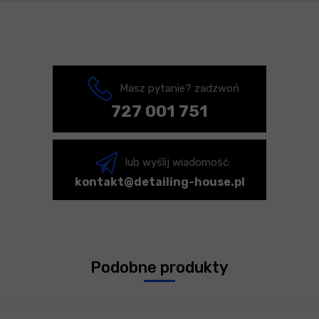
Masz pytanie? zadzwoń
727 001 751
lub wyślij wiadomość:
kontakt@detailing-house.pl
Podobne produkty