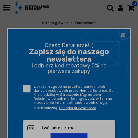
0
Strona główna
Polerowanie
Maszyny Polerskie
Maszyny Planetarne
×
FLEX XCE 10-8 125mm - maszyna polerska
Cześć Detailerze! :)
Zapisz się do naszego
newslettera
i odbierz kod rabatowy 5% na
pierwsze zakupy
Wyrażam zgodę na przetwarzanie moich
danych osobowych przez Nomos Sp. z o.o. Sp.
K. z siedzibą w Straszynie (Agrestowa 1,
Rekcin) w celach marketingowych, w tym na
przesyłanie informacji handlowych drogą
elektroniczną.
Polityka prywatności
.