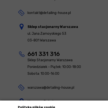
kontakt@detailing-house.pl
Sklep stacjonarny Warszawa
ul. Jana Zamoyskiego 53
03-801 Warszawa
661 331 316
Sklep Stacjonarny Warszawa
Poniedziałek – Piątek: 10:00-18:00
Sobota: 10:00-16:00
warszawa@detailing-house.pl
Magazyn Rekcin
Polityka plików cookie