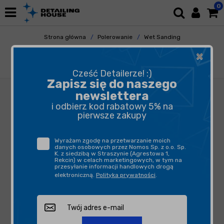
0
Strona główna
Polerowanie
Wet Sanding
Papiery
×
Flexipads 35mm - Płatki ścierne na rzep
P2000
Cześć Detailerze! :)
Zapisz się do naszego
newslettera
i odbierz kod rabatowy 5% na
pierwsze zakupy
Wyrażam zgodę na przetwarzanie moich
danych osobowych przez Nomos Sp. z o.o. Sp.
K. z siedzibą w Straszynie (Agrestowa 1,
Rekcin) w celach marketingowych, w tym na
przesyłanie informacji handlowych drogą
elektroniczną.
Polityka prywatności
.