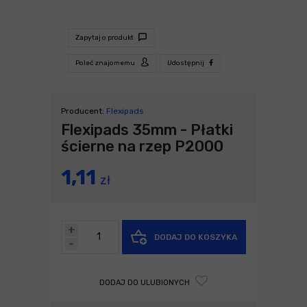
Zapytaj o produkt
Poleć znajomemu
Udostępnij
Producent:
Flexipads
Flexipads 35mm - Płatki
ścierne na rzep P2000
1,11
zł
+
DODAJ DO KOSZYKA
-
DODAJ DO ULUBIONYCH