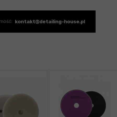
kontakt@detailing-house.pl
omość: