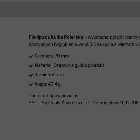
Flexipads Kulka Polerska
– wykonana z pianki identyc
dostępnych (wgłębienia, wnęki). Do użycia z wiertarką lu
Średnica: 70 mm
Materiał: Czerwona gąbka polerska
Trzpień: 6 mm
Waga: 43.4 g
Podmiot odpowiedzialny:
HMT - Materiały Ścierne s.c., ul. Przemysłowa 8, 11-700 