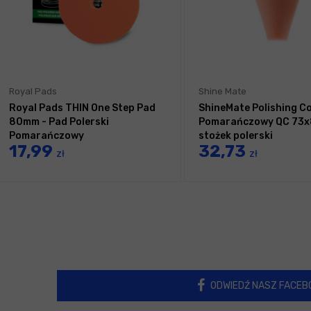
Royal Pads
Shine Mate
Royal Pads THIN One Step Pad
ShineMate Polishing C
80mm - Pad Polerski
Pomarańczowy QC 73x
Pomarańczowy
stożek polerski
17,99
32,73
zł
zł
ODWIEDŹ NASZ FACEB