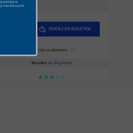
41,29
siedzibą w
zł
cji handlowych
+
DODAJ DO KOSZYKA
-
DODAJ DO ULUBIONYCH
Wysyłka:
do 24 godzin