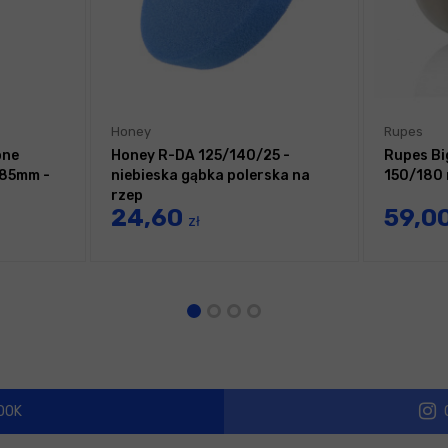
Honey
Rupes
one
Honey R-DA 125/140/25 -
Rupes Bi
85mm -
niebieska gąbka polerska na
150/180 
rzep
24,60
59,0
zł
OOK