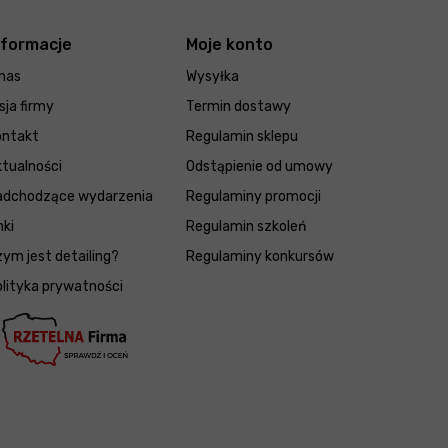
nformacje
Moje konto
nas
Wysyłka
sja firmy
Termin dostawy
ontakt
Regulamin sklepu
tualności
Odstąpienie od umowy
adchodzące wydarzenia
Regulaminy promocji
nki
Regulamin szkoleń
ym jest detailing?
Regulaminy konkursów
lityka prywatności