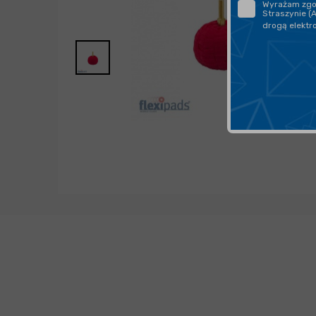
Wyrażam zgod
Straszynie (
drogą elektr