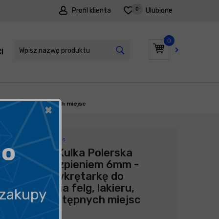
0
Profil klienta
Ulubione
0
I
PROMOCJE
ru, trudno dostępnych miejsc
×
Producent:
Flexipads
go
Flexipads Kulka Polerska
70mm z trzpieniem 6mm -
gąbka na wkrętarkę do
polerowania felg, lakieru,
 zakupy
trudno dostępnych miejsc