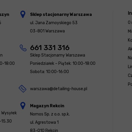
I
szyn
Sklep stacjonarny Warszawa
O 
5
ul. Jana Zamoyskiego 53
03-801 Warszawa
Mi
K
661 331 316
Ak
yn
Sklep Stacjonarny Warszawa
N
00-18:00
Poniedziałek – Piątek: 10:00-18:00
Li
Sobota: 10:00-16:00
Cz
Po
warszawa@detailing-house.pl
Magazyn Rekcin
a Wysyłek
Nomos Sp. z o.o. sp.k.
-15.30
ul. Agrestowa 1
83-010 Rekcin