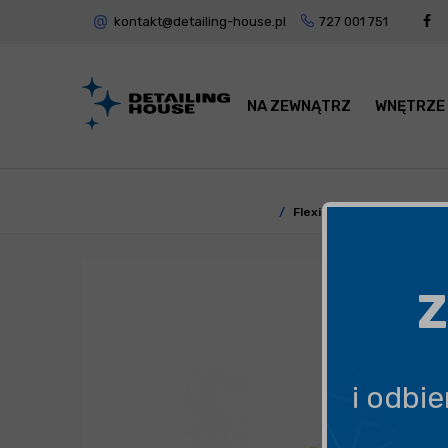
kontakt@detailing-house.pl
727 001 751
NA ZEWNĄTRZ
WNĘTRZE
Flexipads Kulka Polerska
Z
i odbi