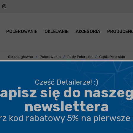
POLEROWANIE
OKLEJANIE
AKCESORIA
PRODUCENC
Strona główna
Polerowanie
Pady Polerskie
Gąbki Polerskie
 70mm z trzpieniem 6mm - gąbka na wkrętarkę do polerowania felg, lakie
Cześć Detailerze! :)
Flexipads Kulka Polerska
– gąbka na wkrętarkę do
apisz się do nasze
polerowania felg, lakieru, trudno dostępnych miejsc.
newslettera
czytaj
dalej
erz kod rabatowy 5% na pierwsze
BEZPIECZNA WYSYŁKA