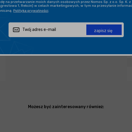
ę na przetwarzanie moich danych osobowych przez Nomos Sp. z o.o. Sp. K. z 
DARMOWA DOSTAWA OD 199,90 ZŁ
Agrestowa 1, Rekcin) w celach marketingowych, w tym na przesyłanie informa
oniczną.
Polityka prywatności
.
PROFESJONALNE DORADZTWO
zapisz się
Zapytaj o produkt
Poleć znajomemu
Udostępnij
Możesz być zainteresowany również: