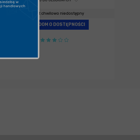
DODAJ DO ULUBIONYCH
siedzibą w
cji handlowych
Produkt chwilowo niedostępny
POWIADOM O DOSTĘPNOŚCI