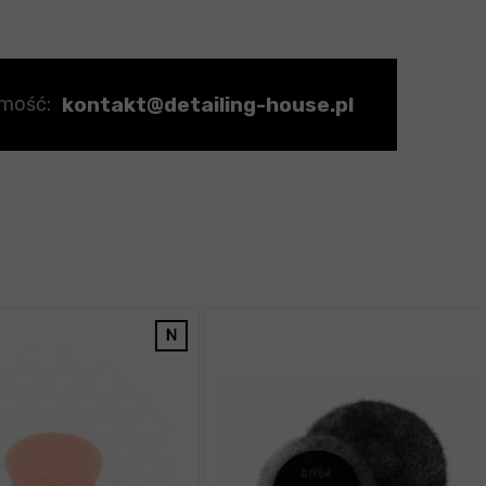
kontakt@detailing-house.pl
omość: