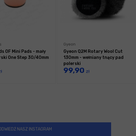
s
Gyeon
ds OF Mini Pads - mały
Gyeon Q2M Rotary Wool Cut
rski One Step 30/40mm
130mm - wełniany tnący pad
polerski
99,90
zł
zł
ODWIEDŹ NASZ INSTAGRAM