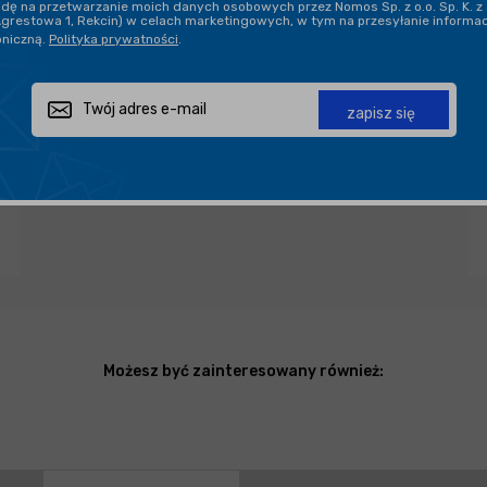
ę na przetwarzanie moich danych osobowych przez Nomos Sp. z o.o. Sp. K. z 
Agrestowa 1, Rekcin) w celach marketingowych, w tym na przesyłanie informa
oniczną.
Polityka prywatności
.
Zapytaj o produkt
Poleć znajomemu
Udostępnij
zapisz się
Możesz być zainteresowany również: