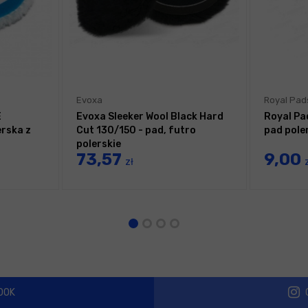
Evoxa
Royal Pad
E
Evoxa Sleeker Wool Black Hard
Royal Pa
rska z
Cut 130/150 - pad, futro
pad pole
polerskie
73,57
9,00
zł
OOK