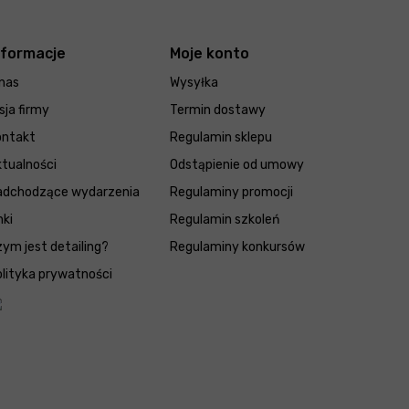
nformacje
Moje konto
nas
Wysyłka
sja firmy
Termin dostawy
ontakt
Regulamin sklepu
tualności
Odstąpienie od umowy
adchodzące wydarzenia
Regulaminy promocji
nki
Regulamin szkoleń
ym jest detailing?
Regulaminy konkursów
lityka prywatności