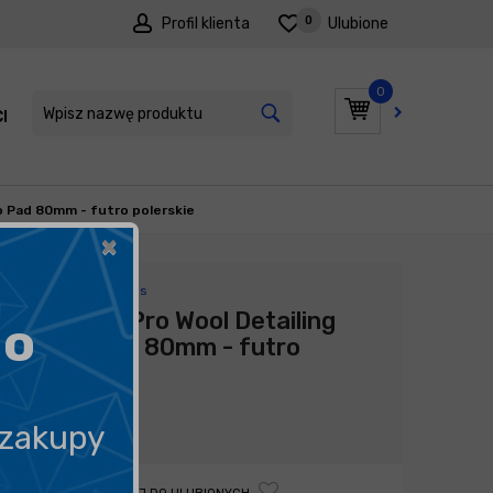
0
Profil klienta
Ulubione
0
I
PROMOCJE
ro Pad 80mm - futro polerskie
×
Producent:
Flexipads
Flexipads Pro Wool Detailing
go
Velcro Pad 80mm - futro
polerskie
21,00
zł
 zakupy