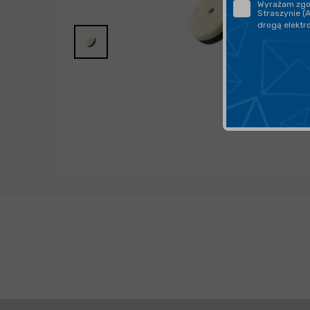
Wyrażam zgod
Straszynie (
drogą elektr