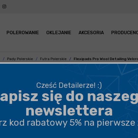
POLEROWANIE
OKLEJANIE
AKCESORIA
PRODUCENC
Pady Polerskie
Futra Polerskie
Flexipads Pro Wool Detailing Velc
Cześć Detailerze! :)
apisz się do nasze
BEZPIECZNA WYSYŁKA
newslettera
DARMOWA DOSTAWA OD 199,90 ZŁ
erz kod rabatowy 5% na pierwsze
PROFESJONALNE DORADZTWO