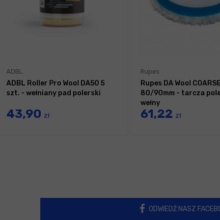
ADBL
Rupes
ADBL Roller Pro Wool DA50 5
Rupes DA Wool COARS
szt. - wełniany pad polerski
80/90mm - tarcza pole
wełny
43,90
61,22
zł
zł
ODWIEDŹ NASZ FACEB