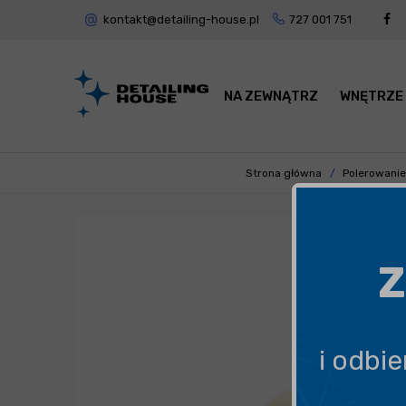
kontakt@detailing-house.pl
727 001 751
NA ZEWNĄTRZ
WNĘTRZE
Strona główna
Polerowanie
Z
i odbi