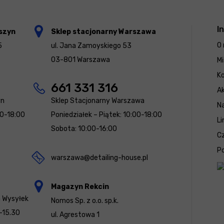
I
szyn
Sklep stacjonarny Warszawa
O 
5
ul. Jana Zamoyskiego 53
03-801 Warszawa
Mi
K
661 331 316
Ak
yn
Sklep Stacjonarny Warszawa
N
00-18:00
Poniedziałek – Piątek: 10:00-18:00
Li
Sobota: 10:00-16:00
Cz
Po
warszawa@detailing-house.pl
Magazyn Rekcin
a Wysyłek
Nomos Sp. z o.o. sp.k.
-15.30
ul. Agrestowa 1