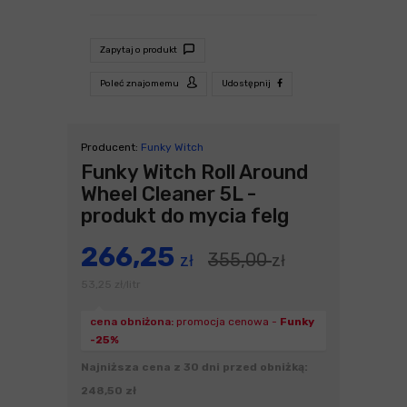
Zapytaj o produkt
Poleć znajomemu
Udostępnij
Producent:
Funky Witch
Funky Witch Roll Around
Wheel Cleaner 5L -
produkt do mycia felg
266,25
355,00
zł
zł
53,25
zł
litr
/
cena obniżona:
promocja cenowa -
Funky
-25%
Najniższa cena z 30 dni przed obniżką:
248,50 zł