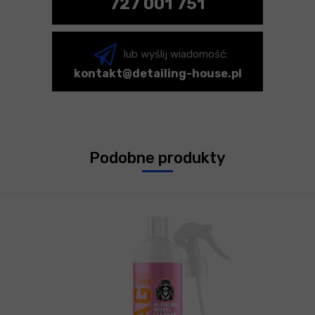
727 001 751
lub wyślij wiadomość:
kontakt@detailing-house.pl
Podobne produkty