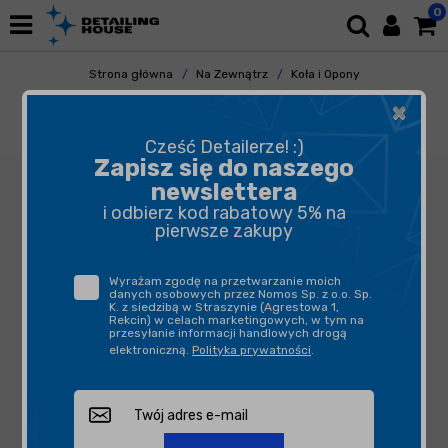
0
Strona główna
Na Zewnątrz
Koła i Opony
Czyszczenie Felg
×
Funky Witch Roll Around Wheel Cleaner 5L -
produkt do mycia felg
Cześć Detailerze! :)
Zapisz się do naszego
newslettera
i odbierz kod rabatowy 5% na
pierwsze zakupy
Wyrażam zgodę na przetwarzanie moich
danych osobowych przez Nomos Sp. z o.o. Sp.
K. z siedzibą w Straszynie (Agrestowa 1,
Rekcin) w celach marketingowych, w tym na
przesyłanie informacji handlowych drogą
elektroniczną.
Polityka prywatności
.