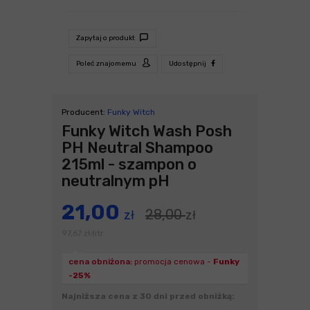
Zapytaj o produkt
Poleć znajomemu
Udostępnij
Producent:
Funky Witch
Funky Witch Wash Posh
PH Neutral Shampoo
215ml - szampon o
neutralnym pH
21,00
28,00
zł
zł
97,67
zł
litr
/
cena obniżona:
promocja cenowa -
Funky
-25%
Najniższa cena z 30 dni przed obniżką: