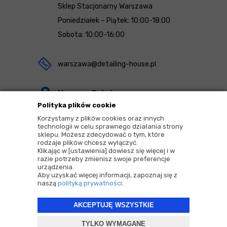
Sklep Stacjonarny Warszawa
Poniedziałek – Piątek: 10:00-18:00
Sobota: 10:00-16:00
warszawa@detailing-house.pl
Magazyn Rekcin
Polityka plików cookie
Nomos Sp. z o.o. sp.k.
Korzystamy z plików cookies oraz innych
ul. Agrestowa 1
technologii w celu sprawnego działania strony
sklepu. Możesz zdecydować o tym, które
83-010 Rekcin
rodzaje plików chcesz wyłączyć.
Klikając w [ustawienia] dowiesz się więcej i w
razie potrzeby zmienisz swoje preferencje
urządzenia.
Aby uzyskać więcej informacji, zapoznaj się z
naszą
polityką prywatności
.
2026 © Copyrights by |
Detailing House
AKCEPTUJĘ WSZYSTKIE
Projekt i oprogramowanie sklepu:
ebexo
TYLKO WYMAGANE