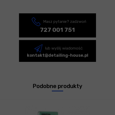
Masz pytanie? zadzwoń
727 001 751
lub wyślij wiadomość:
kontakt@detailing-house.pl
Podobne produkty