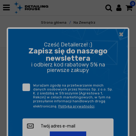
0
Strona główna
Na Zewnątrz
Mycie i Osuszanie
Szampony
×
Funky Witch Wash Posh PH Neutral Shampoo
215ml - szampon o neutralnym pH
Cześć Detailerze! :)
Zapisz się do naszego
newslettera
i odbierz kod rabatowy 5% na
pierwsze zakupy
Wyrażam zgodę na przetwarzanie moich
danych osobowych przez Nomos Sp. z o.o. Sp.
K. z siedzibą w Straszynie (Agrestowa 1,
Rekcin) w celach marketingowych, w tym na
przesyłanie informacji handlowych drogą
elektroniczną.
Polityka prywatności
.