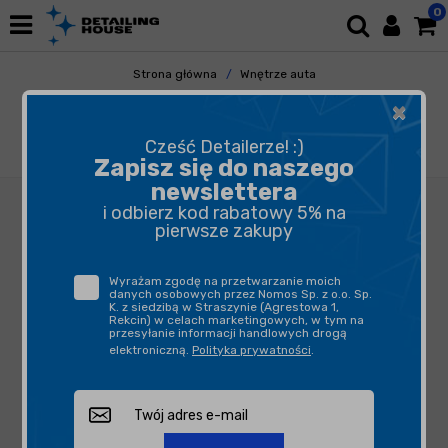
0
Strona główna
Wnętrze auta
Plastiki Wewnętrzne
×
Czyszczenie Plastików Wewnętrznych
Funky Witch Yellow Broom Interior Cleaner
Cześć Detailerze! :)
215ml - preparat do czyszczenia wnętrza
Zapisz się do naszego
newslettera
i odbierz kod rabatowy 5% na
pierwsze zakupy
Wyrażam zgodę na przetwarzanie moich
danych osobowych przez Nomos Sp. z o.o. Sp.
K. z siedzibą w Straszynie (Agrestowa 1,
Rekcin) w celach marketingowych, w tym na
przesyłanie informacji handlowych drogą
elektroniczną.
Polityka prywatności
.