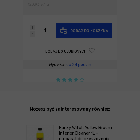
120,93
zł
litr
/
+
DODAJ DO KOSZYKA
-
DODAJ DO ULUBIONYCH
Wysyłka:
do 24 godzin
Możesz być zainteresowany również:
Funky Witch Yellow Broom
Interior Cleaner 1L -
preparat do czyszczenia