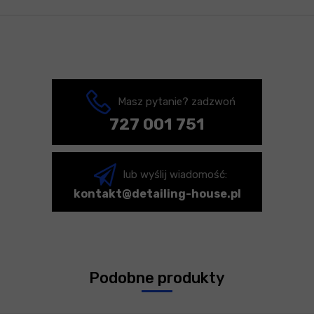
Masz pytanie? zadzwoń
727 001 751
lub wyślij wiadomość:
kontakt@detailing-house.pl
Podobne produkty