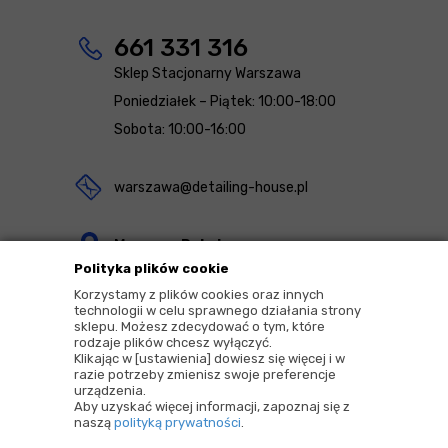
661 331 316
Sklep Stacjonarny Warszawa
Poniedziałek – Piątek: 10:00-18:00
Sobota: 10:00-16:00
warszawa@detailing-house.pl
Magazyn Rekcin
Polityka plików cookie
Nomos Sp. z o.o. sp.k.
Korzystamy z plików cookies oraz innych
ul. Agrestowa 1
technologii w celu sprawnego działania strony
sklepu. Możesz zdecydować o tym, które
83-010 Rekcin
rodzaje plików chcesz wyłączyć.
Klikając w [ustawienia] dowiesz się więcej i w
razie potrzeby zmienisz swoje preferencje
urządzenia.
Aby uzyskać więcej informacji, zapoznaj się z
naszą
polityką prywatności
.