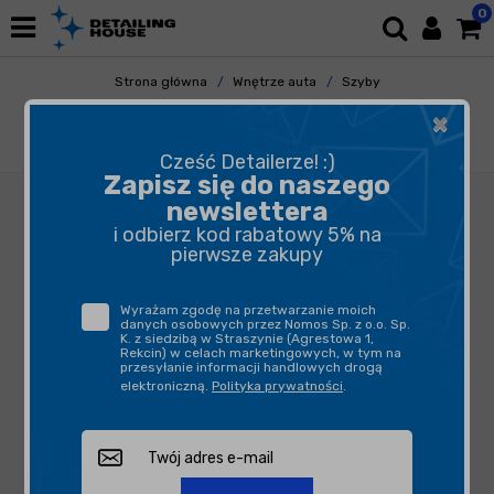
0
Strona główna
Wnętrze auta
Szyby
Mycie Szyb
×
FX Protect GLASS CLEANER 500ml - produkt
do czyszczenia szyb
Cześć Detailerze! :)
Zapisz się do naszego
newslettera
i odbierz kod rabatowy 5% na
pierwsze zakupy
Wyrażam zgodę na przetwarzanie moich
danych osobowych przez Nomos Sp. z o.o. Sp.
K. z siedzibą w Straszynie (Agrestowa 1,
Rekcin) w celach marketingowych, w tym na
przesyłanie informacji handlowych drogą
elektroniczną.
Polityka prywatności
.