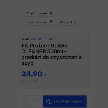
Zapytaj o produkt
Poleć znajomemu
Udostępnij
Producent:
FX Protect
FX Protect GLASS
CLEANER 500ml -
produkt do czyszczenia
szyb
24,90
zł
49,80
zł
litr
/
+
DODAJ DO KOSZYKA
-