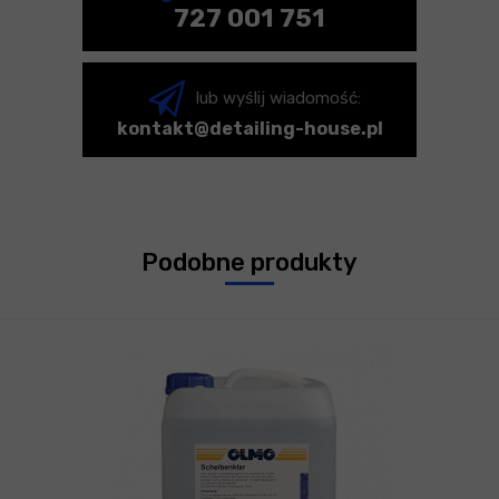
727 001 751
lub wyślij wiadomość:
kontakt@detailing-house.pl
Podobne produkty