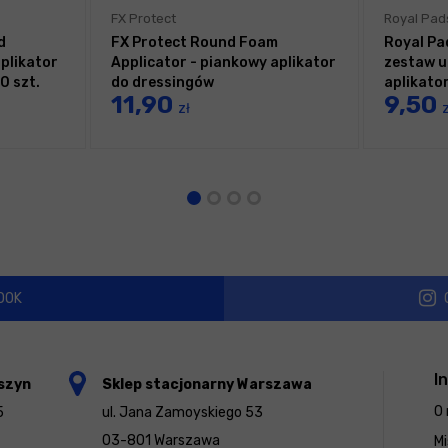
FX Protect
Royal Pad
d
FX Protect Round Foam
Royal Pa
plikator
Applicator - piankowy aplikator
zestaw u
0 szt.
do dressingów
aplikato
11,90
9,50
zł
z
OOK
I
szyn
Sklep stacjonarny Warszawa
O 
5
ul. Jana Zamoyskiego 53
03-801 Warszawa
Mi