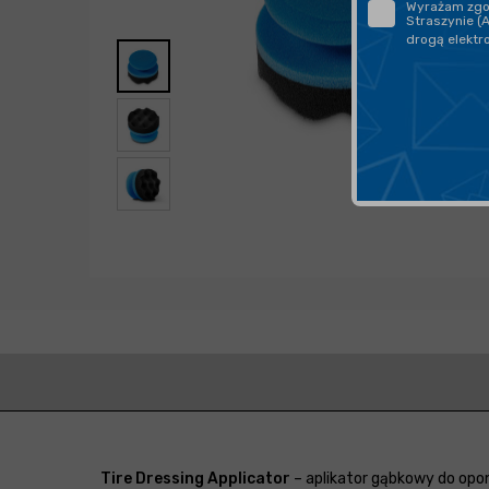
Wyrażam zgod
Straszynie (
drogą elektr
Tire Dressing Applicator
– aplikator gąbkowy do opo