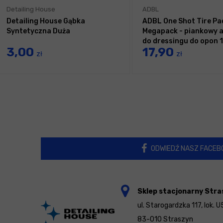
Detailing House
ADBL
Detailing House Gąbka
ADBL One Shot Tire Pa
Syntetyczna Duża
Megapack - piankowy a
do dressingu do opon 1
3,00
17,90
zł
zł
ODWIEDŹ NASZ FACEB
Sklep stacjonarny Stra
ul. Starogardzka 117, lok. U
83-010 Straszyn