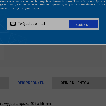
ę na przetwarzanie moich danych osobowych przez Nomos Sp. z o.o. Sp. K. z 
Agrestowa 1, Rekcin) w celach marketingowych, w tym na przesyłanie informa
oniczną.
Polityka prywatności
.
Zapytaj o produkt
Poleć znajomemu
Udostępnij
zapisz się
OPIS PRODUKTU
OPINIE KLIENTÓW
n z wygodną rączką, 105 x 65 mm.