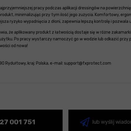
 najprzyjemniejszej pracy podczas aplikacji dressingów na powierzch
rodukt, minimalizując przy tym ilość jego zużycia. Komfortowy, erg
ejsza ryzyko wypadnięcia z dłoni, zapewnia lepszą kontrolę i pozwala
a, że aplikowany produkt z łatwością dostaje się w różne zakamarki, 
o użytku. Po pracy wystarczy namoczyć go w wodzie lub odkazić przy
iwości od nowa!
280 Rydułtowy, kraj: Polska, e-mail: support@fxprotect.com
27 001 751
lub wyślij wiad