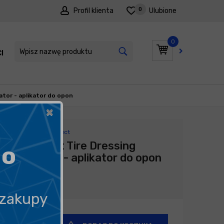
0
Profil klienta
Ulubione
0
I
PROMOCJE
ator - aplikator do opon
×
Producent:
FX Protect
FX Protect Tire Dressing
go
Applicator - aplikator do opon
15,90
zł
 zakupy
+