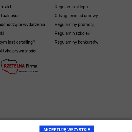
ontakt
Regulamin sklepu
tualności
Odstąpienie od umowy
adchodzące wydarzenia
Regulaminy promocji
nki
Regulamin szkoleń
ym jest detailing?
Regulaminy konkursów
lityka prywatności
AKCEPTUJĘ WSZYSTKIE