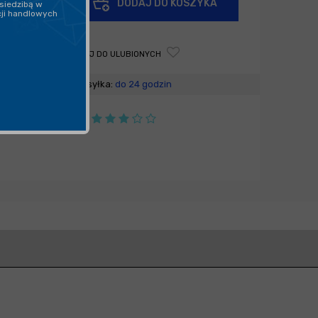
DODAJ DO KOSZYKA
siedzibą w
-
cji handlowych
DODAJ DO ULUBIONYCH
Wysyłka:
do 24 godzin