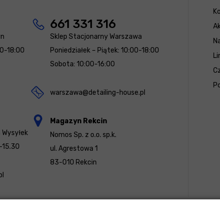
K
661 331 316
Ak
yn
Sklep Stacjonarny Warszawa
N
00-18:00
Poniedziałek – Piątek: 10:00-18:00
Li
Sobota: 10:00-16:00
Cz
Po
warszawa@detailing-house.pl
Magazyn Rekcin
a Wysyłek
Nomos Sp. z o.o. sp.k.
-15.30
ul. Agrestowa 1
83-010 Rekcin
pl