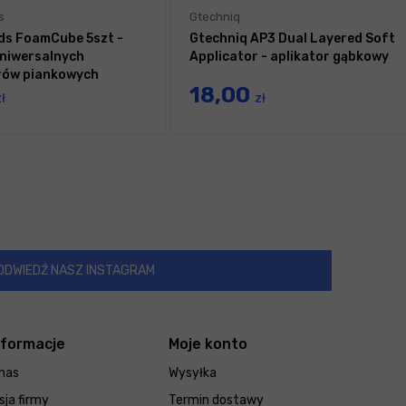
s
Gtechniq
ds FoamCube 5szt -
Gtechniq AP3 Dual Layered Soft
niwersalnych
Applicator - aplikator gąbkowy
rów piankowych
18,00
ł
zł
ODWIEDŹ NASZ INSTAGRAM
nformacje
Moje konto
nas
Wysyłka
sja firmy
Termin dostawy