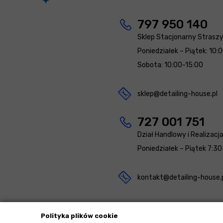
797 950 140
Sklep Stacjonarny Strasz
Poniedziałek – Piątek: 10:
Sobota: 10:00-15:00
sklep@detailing-house.pl
727 001 751
Dział Handlowy i Realizacj
Poniedziałek – Piątek 7:30
kontakt@detailing-house.
Polityka plików cookie