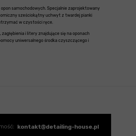
nię opon samochodowych. Specjalnie zaprojektowany
onomiczny sześciokątny uchwyt z twardej pianki
 utrzymać w czystości ręce.
zagłębienia i litery znajdujące się na oponach
 pomocy uniwersalnego środka czyszczącego i
kontakt@detailing-house.pl
omość: