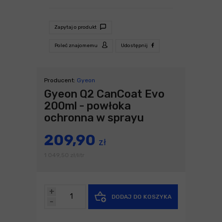
Zapytaj o produkt
Poleć znajomemu
Udostępnij
Producent:
Gyeon
Gyeon Q2 CanCoat Evo
200ml - powłoka
ochronna w sprayu
209,90
zł
1 049,50
zł
litr
/
+
DODAJ DO KOSZYKA
-