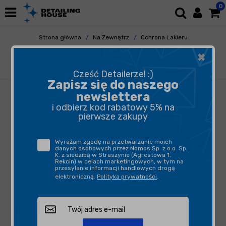
0
Strona główna
Na Zewnątrz
Ochrona Lakieru
Powłoki Ceramiczne
×
Gyeon Q2 CanCoat Evo 200ml - powłoka
ochronna w sprayu
Cześć Detailerze! :)
Zapisz się do naszego
newslettera
i odbierz kod rabatowy 5% na
pierwsze zakupy
Wyrażam zgodę na przetwarzanie moich
danych osobowych przez Nomos Sp. z o.o. Sp.
K. z siedzibą w Straszynie (Agrestowa 1,
Rekcin) w celach marketingowych, w tym na
przesyłanie informacji handlowych drogą
elektroniczną.
Polityka prywatności
.