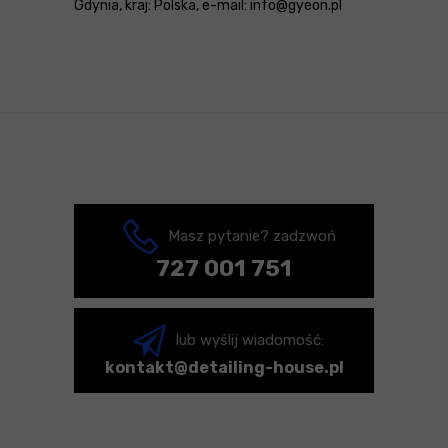
Gdynia, kraj: Polska, e-mail: info@gyeon.pl
Masz pytanie? zadzwoń
727 001 751
lub wyślij wiadomość:
kontakt@detailing-house.pl