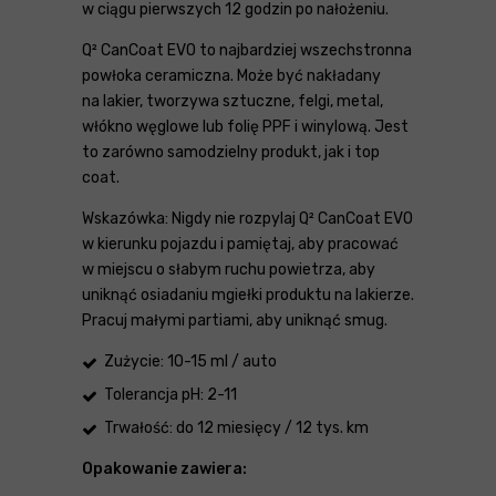
w ciągu pierwszych 12 godzin po nałożeniu.
Q² CanCoat EVO to najbardziej wszechstronna
powłoka ceramiczna. Może być nakładany
na lakier, tworzywa sztuczne, felgi, metal,
włókno węglowe lub folię PPF i winylową. Jest
to zarówno samodzielny produkt, jak i top
coat.
Wskazówka: Nigdy nie rozpylaj Q² CanCoat EVO
w kierunku pojazdu i pamiętaj, aby pracować
w miejscu o słabym ruchu powietrza, aby
uniknąć osiadaniu mgiełki produktu na lakierze.
Pracuj małymi partiami, aby uniknąć smug.
Zużycie: 10-15 ml / auto
Tolerancja pH: 2-11
Trwałość: do 12 miesięcy / 12 tys. km
Opakowanie zawiera: