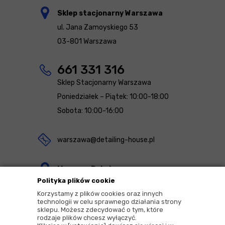
Sklep stacjonarny Warszawa
ul. Jana Zamoyskiego 53
03-801 Warszawa
661 331 316
Sklep Stacjonarny Warszawa
Poniedziałek – Piątek: 10:00-18:00
Sobota: 10:00-16:00
warszawa@detailing-house.pl
Magazyn Rekcin
Polityka plików cookie
Nomos Sp. z o.o. sp.k.
Korzystamy z plików cookies oraz innych
ul. Agrestowa 1
technologii w celu sprawnego działania strony
sklepu. Możesz zdecydować o tym, które
83-010 Rekcin
rodzaje plików chcesz wyłączyć.