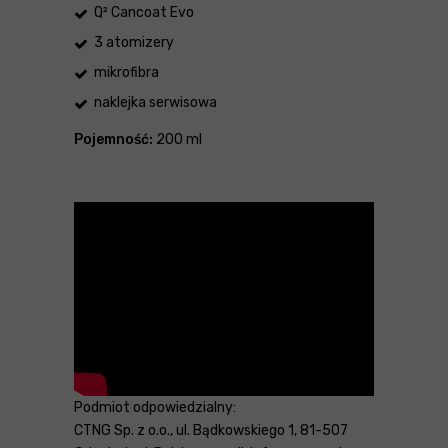
Q² Cancoat Evo
3 atomizery
mikrofibra
naklejka serwisowa
Pojemność:
200 ml
Podmiot odpowiedzialny:
CTNG Sp. z o.o., ul. Bądkowskiego 1, 81-507