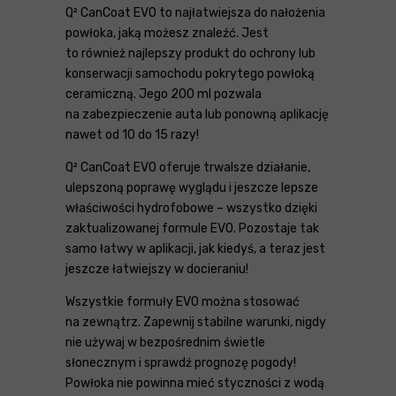
Q² CanCoat EVO to najłatwiejsza do nałożenia
powłoka, jaką możesz znaleźć. Jest
to również najlepszy produkt do ochrony lub
konserwacji samochodu pokrytego powłoką
ceramiczną. Jego 200 ml pozwala
na zabezpieczenie auta lub ponowną aplikację
nawet od 10 do 15 razy!
Q² CanCoat EVO oferuje trwalsze działanie,
ulepszoną poprawę wyglądu i jeszcze lepsze
właściwości hydrofobowe – wszystko dzięki
zaktualizowanej formule EVO. Pozostaje tak
samo łatwy w aplikacji, jak kiedyś, a teraz jest
jeszcze łatwiejszy w docieraniu!
Wszystkie formuły EVO można stosować
na zewnątrz. Zapewnij stabilne warunki, nigdy
nie używaj w bezpośrednim świetle
słonecznym i sprawdź prognozę pogody!
Powłoka nie powinna mieć styczności z wodą