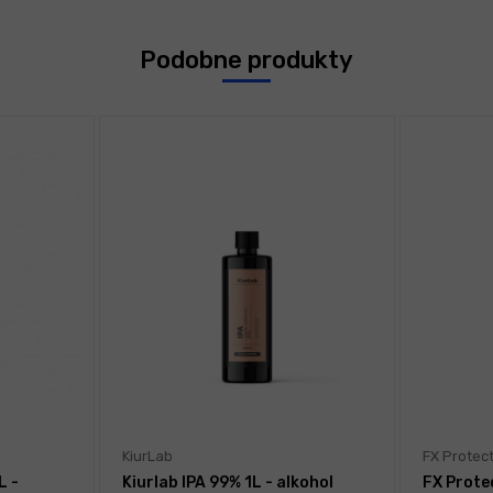
Podobne produkty
KiurLab
FX Protec
L -
Kiurlab IPA 99% 1L - alkohol
FX Prote