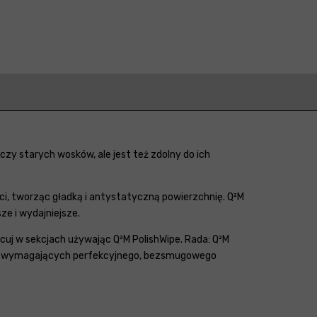
czy starych wosków, ale jest też zdolny do ich
ci, tworząc gładką i antystatyczną powierzchnię. Q²M
ze i wydajniejsze.
Pracuj w sekcjach używając Q²M PolishWipe. Rada: Q²M
iach wymagających perfekcyjnego, bezsmugowego