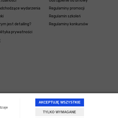
tualności
Odstąpienie od umowy
adchodzące wydarzenia
Regulaminy promocji
nki
Regulamin szkoleń
ym jest detailing?
Regulaminy konkursów
lityka prywatności
AKCEPTUJĘ WSZYSTKIE
dzaje
TYLKO WYMAGANE
Projekt i oprogramowanie sklepu:
ebexo