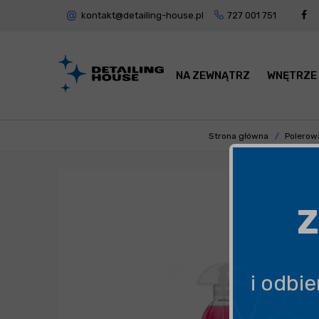
kontakt@detailing-house.pl
727 001 751
NA ZEWNĄTRZ
WNĘTRZE
Strona główna
Polerow
Z
i odbi