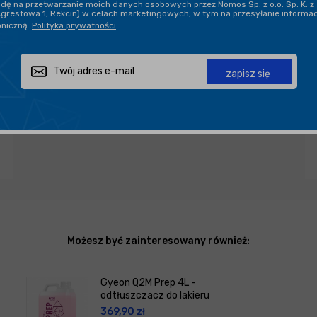
ę na przetwarzanie moich danych osobowych przez Nomos Sp. z o.o. Sp. K. z 
Agrestowa 1, Rekcin) w celach marketingowych, w tym na przesyłanie informa
oniczną.
Polityka prywatności
.
Zapytaj o produkt
Poleć znajomemu
Udostępnij
zapisz się
Możesz być zainteresowany również:
Gyeon Q2M Prep 4L -
odtłuszczacz do lakieru
369,90
zł