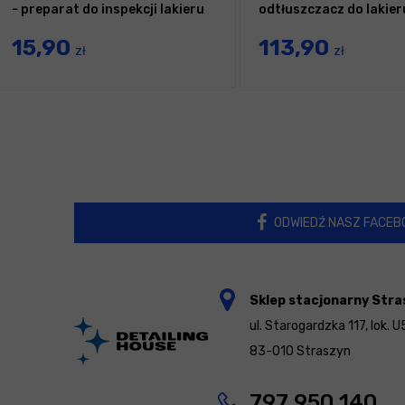
- preparat do inspekcji lakieru
odtłuszczacz do lakier
15,90
113,90
zł
zł
ODWIEDŹ NASZ FACEB
Sklep stacjonarny Stra
ul. Starogardzka 117, lok. U
83-010 Straszyn
797 950 140