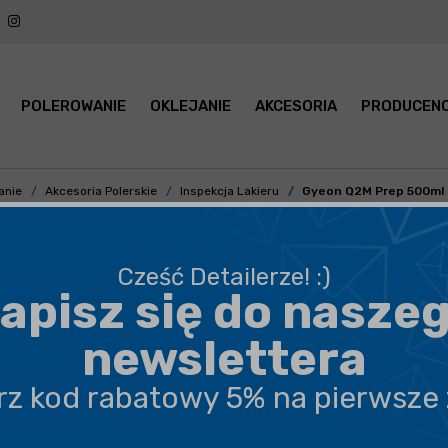
POLEROWANIE
OKLEJANIE
AKCESORIA
PRODUCENC
anie
Akcesoria Polerskie
Inspekcja Lakieru
Gyeon Q2M Prep 500ml -
Cześć Detailerze! :)
apisz się do nasze
BEZPIECZNA WYSYŁKA
newslettera
DARMOWA DOSTAWA OD 199,90 ZŁ
erz kod rabatowy 5% na pierwsze
PROFESJONALNE DORADZTWO