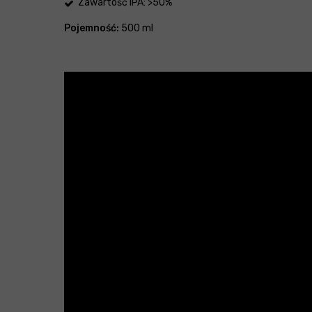
Zawartość IPA: >50%
Pojemność:
500 ml