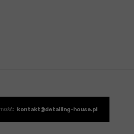
kontakt@detailing-house.pl
omość: