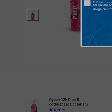
Wyrażam zgod
Straszynie (
drogą elektr
Gyeon Q2M Prep 1L -
odtłuszczacz do lakieru
104,90
zł