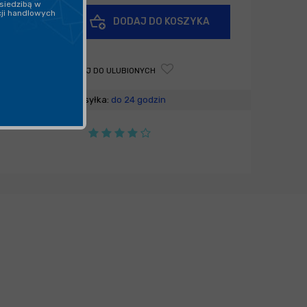
siedzibą w
cji handlowych
+
DODAJ DO KOSZYKA
-
DODAJ DO ULUBIONYCH
Wysyłka:
do 24 godzin