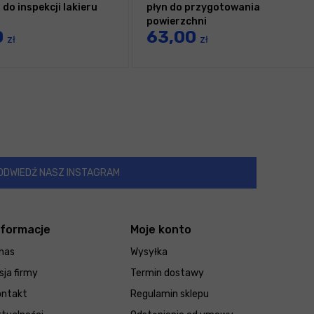
do inspekcji lakieru
płyn do przygotowania
powierzchni
0
63,00
zł
zł
ODWIEDŹ NASZ INSTAGRAM
nformacje
Moje konto
nas
Wysyłka
sja firmy
Termin dostawy
ontakt
Regulamin sklepu