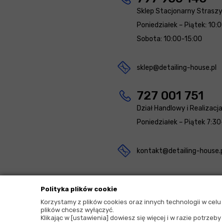
Sklep Stacjonarny Strasz
Poniedziałek – Piątek: 10:
Sobota: 10:00-15:00
sklep@detailing-house.pl
727 001 751
Dział Handlowy i Realizacj
Poniedziałek – Piątek 7:30
kontakt@detailing-house.
Polityka plików cookie
Korzystamy z plików cookies oraz innych technologii w cel
plików chcesz wyłączyć.
2026 © Copyrights by |
Detailing House
Klikając w [ustawienia] dowiesz się więcej i w razie potrze