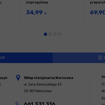
u
izopropylowy
preparat 
34,99
69,9
zł
OOK
I
szyn
Sklep stacjonarny Warszawa
O 
5
ul. Jana Zamoyskiego 53
03-801 Warszawa
Mi
K
661 331 316