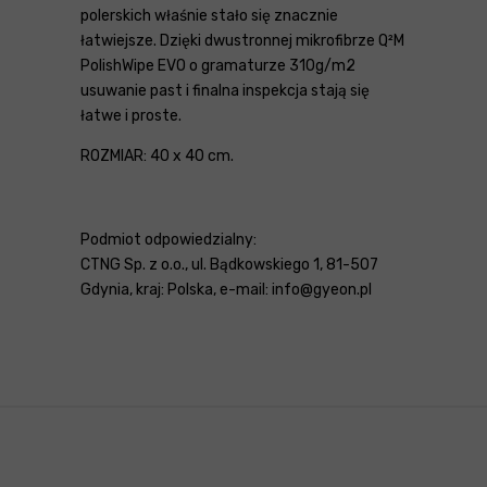
polerskich właśnie stało się znacznie
łatwiejsze. Dzięki dwustronnej mikrofibrze Q²M
PolishWipe EVO o gramaturze 310g/m2
usuwanie past i finalna inspekcja stają się
łatwe i proste.
ROZMIAR: 40 x 40 cm.
Podmiot odpowiedzialny:
CTNG Sp. z o.o., ul. Bądkowskiego 1, 81-507
Gdynia, kraj: Polska, e-mail: info@gyeon.pl