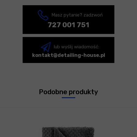
Masz pytanie? zadzwoń
727 001 751
lub wyślij wiadomość:
kontakt@detailing-house.pl
Podobne produkty