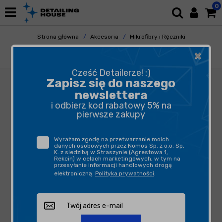
0
Strona główna
Akcesoria
Mikrofibry i Ręczniki
Pluszowe
×
GYEON Q2M SoftWipe EVO 40x40
Cześć Detailerze! :)
Zapisz się do naszego
newslettera
i odbierz kod rabatowy 5% na
pierwsze zakupy
Wyrażam zgodę na przetwarzanie moich
danych osobowych przez Nomos Sp. z o.o. Sp.
K. z siedzibą w Straszynie (Agrestowa 1,
Rekcin) w celach marketingowych, w tym na
przesyłanie informacji handlowych drogą
elektroniczną.
Polityka prywatności
.