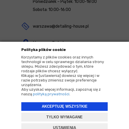
Poniedziałek – Piątek: 10:00-18:00
Sobota: 10:00-16:00
warszawa@detailing-house.pl
Magazyn Rekcin
Polityka plików cookie
Nomos Sp. z o.o. sp.k.
Korzystamy z plików cookies oraz innych
ul. Agrestowa 1
technologii w celu sprawnego działania strony
sklepu. Możesz zdecydować o tym, które
83-010 Rekcin
rodzaje plików chcesz wyłączyć.
Klikając w [ustawienia] dowiesz się więcej i w
razie potrzeby zmienisz swoje preferencje
urządzenia.
Aby uzyskać więcej informacji, zapoznaj się z
naszą
polityką prywatności
.
2026 © Copyrights by |
Detailing House
AKCEPTUJĘ WSZYSTKIE
Projekt i oprogramowanie sklepu:
ebexo
TYLKO WYMAGANE
USTAWIENIA