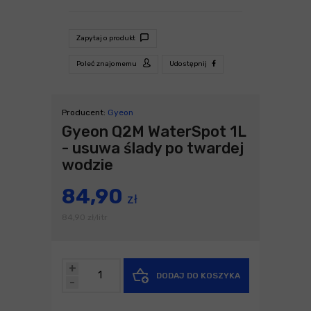
Zapytaj o produkt
Poleć znajomemu
Udostępnij
Producent:
Gyeon
Gyeon Q2M WaterSpot 1L
- usuwa ślady po twardej
wodzie
84,90
zł
84,90
zł
litr
/
+
DODAJ DO KOSZYKA
-