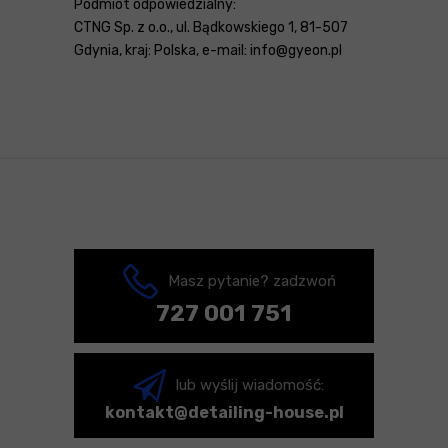
Podmiot odpowiedzialny:
CTNG Sp. z o.o., ul. Bądkowskiego 1, 81-507
Gdynia, kraj: Polska, e-mail: info@gyeon.pl
Masz pytanie? zadzwoń
727 001 751
lub wyślij wiadomość:
kontakt@detailing-house.pl