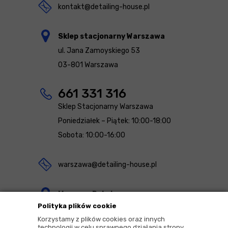
kontakt@detailing-house.pl
Sklep stacjonarny Warszawa
ul. Jana Zamoyskiego 53
03-801 Warszawa
661 331 316
Sklep Stacjonarny Warszawa
Poniedziałek – Piątek: 10:00-18:00
Sobota: 10:00-16:00
warszawa@detailing-house.pl
Magazyn Rekcin
Polityka plików cookie
Nomos Sp. z o.o. sp.k.
Korzystamy z plików cookies oraz innych
ul. Agrestowa 1
technologii w celu sprawnego działania strony