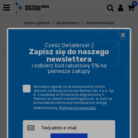
0
Strona główna
Na Zewnątrz
Dekontaminacja
Usuwanie Waterspotów
×
Gyeon Q2M WaterSpot 1L - usuwa ślady po
twardej wodzie
Cześć Detailerze! :)
Zapisz się do naszego
newslettera
i odbierz kod rabatowy 5% na
pierwsze zakupy
Wyrażam zgodę na przetwarzanie moich
danych osobowych przez Nomos Sp. z o.o. Sp.
K. z siedzibą w Straszynie (Agrestowa 1,
Rekcin) w celach marketingowych, w tym na
przesyłanie informacji handlowych drogą
elektroniczną.
Polityka prywatności
.