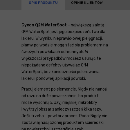
OPIS PRODUKTU
OPINIE KLIENTÓW
Gyeon Q2M WaterSpot
– największą zaletą
Q²M WaterSpot jest jego bezpieczeństwo dla
lakieru. W wyniku nieprawidłowej pielęgnacji,
plamy po wodzie mogą stać się problemem na
świeżych powłokach ochronnych. W
większości przypadków możesz usunąć te
niepożądane defekty używając Q²M
WaterSpot, bez konieczności polerowania
lakieru i ponownej aplikacji powłoki.
Pracuj element po elemencie. Nigdy nie nanoś
od razu na duże powierzchnie, bo produkt
może wyschnąć. Użyj miękkiej mikrofibry
i wytrzyj obszar zanieczyszczeń kilka razy.
Jeśli trzeba – powtórz proces. Rada: Nigdy nie
zostawiaj nasączonej produktem ściereczki
na powierzchni, szczególnie szyb.