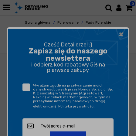
0
Strona główna
Polerowanie
Pady Polerskie
Gąbki Polerskie
×
Honey Combination Cut/One Step Seria U -
one stepowy pad polerski, niebieski
Cześć Detailerze! :)
75/90/25mm
Zapisz się do naszego
newslettera
i odbierz kod rabatowy 5% na
pierwsze zakupy
Wyrażam zgodę na przetwarzanie moich
danych osobowych przez Nomos Sp. z o.o. Sp.
K. z siedzibą w Straszynie (Agrestowa 1,
Rekcin) w celach marketingowych, w tym na
przesyłanie informacji handlowych drogą
elektroniczną.
Polityka prywatności
.