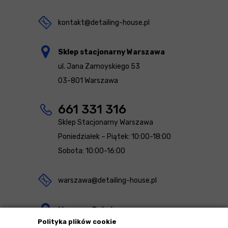
kontakt@detailing-house.pl
Sklep stacjonarny Warszawa
ul. Jana Zamoyskiego 53
03-801 Warszawa
661 331 316
Sklep Stacjonarny Warszawa
Poniedziałek – Piątek: 10:00-18:00
Sobota: 10:00-16:00
warszawa@detailing-house.pl
Magazyn Rekcin
Polityka plików cookie
Nomos Sp. z o.o. sp.k.