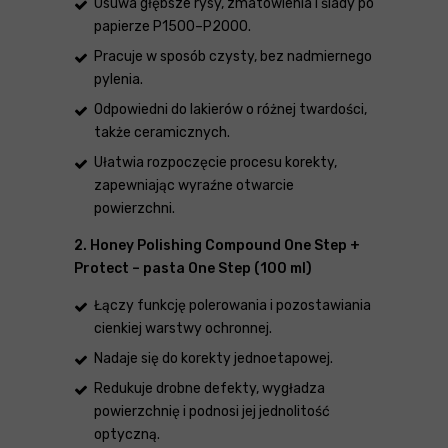
Usuwa głębsze rysy, zmatowienia i ślady po
papierze P1500–P2000.
Pracuje w sposób czysty, bez nadmiernego
pylenia.
Odpowiedni do lakierów o różnej twardości,
także ceramicznych.
Ułatwia rozpoczęcie procesu korekty,
zapewniając wyraźne otwarcie
powierzchni.
2. Honey Polishing Compound One Step +
Protect – pasta One Step (100 ml)
Łączy funkcję polerowania i pozostawiania
cienkiej warstwy ochronnej.
Nadaje się do korekty jednoetapowej.
Redukuje drobne defekty, wygładza
powierzchnię i podnosi jej jednolitość
optyczną.