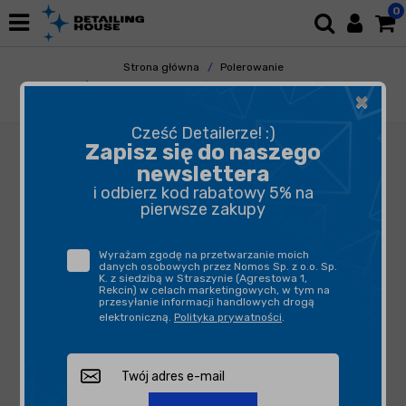
0
Strona główna
Polerowanie
Honey Combination Team Cube Set Bitwa
×
Detailingowa - zestaw polerski
Cześć Detailerze! :)
Zapisz się do naszego
newslettera
i odbierz kod rabatowy 5% na
pierwsze zakupy
Wyrażam zgodę na przetwarzanie moich
danych osobowych przez Nomos Sp. z o.o. Sp.
K. z siedzibą w Straszynie (Agrestowa 1,
Rekcin) w celach marketingowych, w tym na
przesyłanie informacji handlowych drogą
elektroniczną.
Polityka prywatności
.