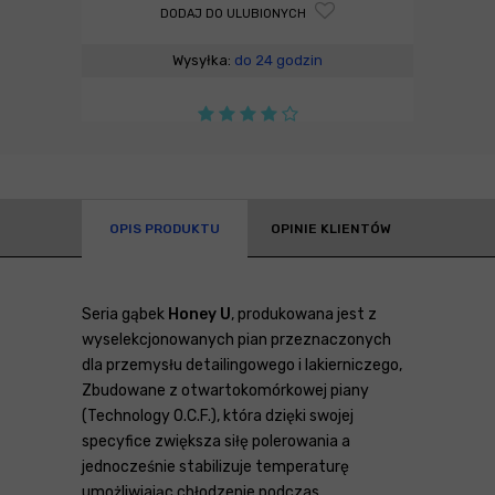
DODAJ DO ULUBIONYCH
Wysyłka:
do 24 godzin
OPIS PRODUKTU
OPINIE KLIENTÓW
Seria gąbek
Honey U
, produkowana jest z
wyselekcjonowanych pian przeznaczonych
dla przemysłu detailingowego i lakierniczego,
Zbudowane z otwartokomórkowej piany
(Technology O.C.F.), która dzięki swojej
specyfice zwiększa siłę polerowania a
jednocześnie stabilizuje temperaturę
umożliwiając chłodzenie podczas