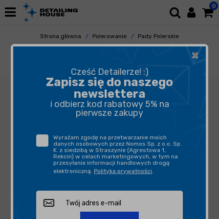
0
Strona główna
Polerowanie
Pady Polerskie
Gąbki Polerskie
×
Honey Gabka Polerska Zielona Seria U
34/44/15mm - średnio twardy pad polerski
Cześć Detailerze! :)
Zapisz się do naszego
newslettera
i odbierz kod rabatowy 5% na
pierwsze zakupy
Wyrażam zgodę na przetwarzanie moich
danych osobowych przez Nomos Sp. z o.o. Sp.
K. z siedzibą w Straszynie (Agrestowa 1,
Rekcin) w celach marketingowych, w tym na
przesyłanie informacji handlowych drogą
elektroniczną.
Polityka prywatności
.