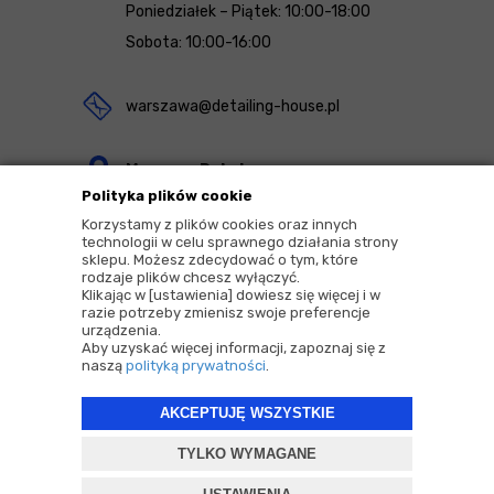
Poniedziałek – Piątek: 10:00-18:00
Sobota: 10:00-16:00
warszawa@detailing-house.pl
Magazyn Rekcin
Polityka plików cookie
Nomos Sp. z o.o. sp.k.
Korzystamy z plików cookies oraz innych
ul. Agrestowa 1
technologii w celu sprawnego działania strony
sklepu. Możesz zdecydować o tym, które
83-010 Rekcin
rodzaje plików chcesz wyłączyć.
Klikając w [ustawienia] dowiesz się więcej i w
razie potrzeby zmienisz swoje preferencje
urządzenia.
Aby uzyskać więcej informacji, zapoznaj się z
naszą
polityką prywatności
.
2026 © Copyrights by |
Detailing House
AKCEPTUJĘ WSZYSTKIE
Projekt i oprogramowanie sklepu:
ebexo
TYLKO WYMAGANE