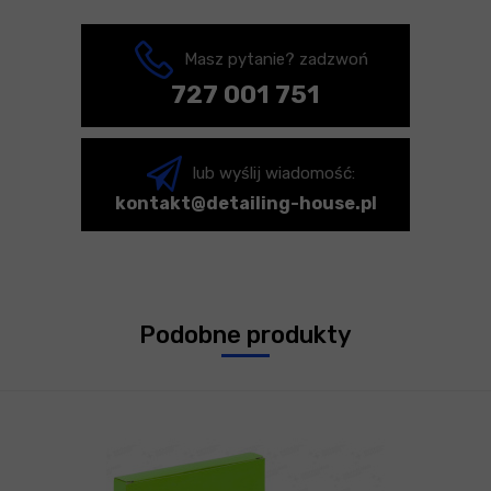
Masz pytanie? zadzwoń
727 001 751
lub wyślij wiadomość:
kontakt@detailing-house.pl
Podobne produkty