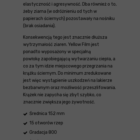
elastyczność i agresywność. Dba również o to,
żeby ziarna (w odróżnieniu od tych w
papierach ściernych) pozostawały na nośniku
(brak osiadania).
Konsekwencją tego jest znacznie dłuższa
wytrzymałość ziaren. Yellow Film jest
ponadto wyposażony w specjalną
powłokę zapobiegającą wytwarzaniu ciepła, a
co za tym idzie miejscowego przegrzania na
krążku ściernym. Do minimum zredukowane
jest więc wystąpienie uszkodzeń na lakierze
bezbarwnym oraz możliwość przeszlifowania.
Krążek nie zapycha się zbyt szybko, co
znacznie zwiększa jego żywotność.
Średnica 152 mm
15 otworów rzep
Gradacja 800