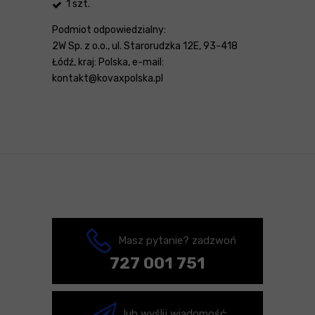
1 szt.
Podmiot odpowiedzialny:
2W Sp. z o.o., ul. Starorudzka 12E, 93-418
Łódź, kraj: Polska, e-mail:
kontakt@kovaxpolska.pl
Masz pytanie? zadzwoń
727 001 751
lub wyślij wiadomość: