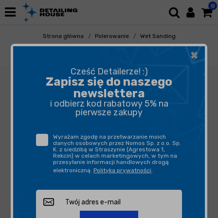
0
Strona główna
Polerowanie
Wet Sanding
Papiery
×
Kovax Yellow P800 rzep 152mm 15otw
Cześć Detailerze! :)
Zapisz się do naszego
newslettera
i odbierz kod rabatowy 5% na
pierwsze zakupy
Wyrażam zgodę na przetwarzanie moich
danych osobowych przez Nomos Sp. z o.o. Sp.
K. z siedzibą w Straszynie (Agrestowa 1,
Rekcin) w celach marketingowych, w tym na
przesyłanie informacji handlowych drogą
elektroniczną.
Polityka prywatności
.