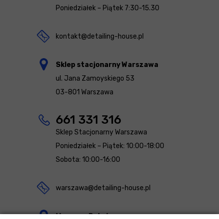
Poniedziałek – Piątek 7:30-15.30
kontakt@detailing-house.pl
Sklep stacjonarny Warszawa
ul. Jana Zamoyskiego 53
03-801 Warszawa
661 331 316
Sklep Stacjonarny Warszawa
Poniedziałek – Piątek: 10:00-18:00
Sobota: 10:00-16:00
warszawa@detailing-house.pl
Magazyn Rekcin