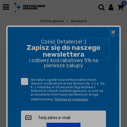
0
Strona główna
Akcesoria
Pozostałe Akcesoria
×
Butelki, opryskiwacze, triggery
KWAZAR Mercury 360 Pro Czerwony 500ml -
Cześć Detailerze! :)
opryskiwacz
Zapisz się do naszego
newslettera
i odbierz kod rabatowy 5% na
pierwsze zakupy
Wyrażam zgodę na przetwarzanie moich
danych osobowych przez Nomos Sp. z o.o. Sp.
K. z siedzibą w Straszynie (Agrestowa 1,
Rekcin) w celach marketingowych, w tym na
przesyłanie informacji handlowych drogą
elektroniczną.
Polityka prywatności
.