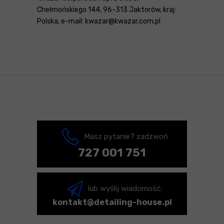
Chełmońskiego 144, 96-313 Jaktorów, kraj:
Polska, e-mail: kwazar@kwazar.com.pl
Masz pytanie? zadzwoń
727 001 751
lub wyślij wiadomość:
kontakt@detailing-house.pl