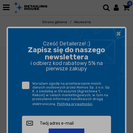
0
Strona główna
Akcesoria
Pozostałe Akcesoria
×
Butelki, opryskiwacze, triggery
KWAZAR NIX HD Solvent 500ml - opryskiwacz
Cześć Detailerze! :)
Zapisz się do naszego
newslettera
i odbierz kod rabatowy 5% na
pierwsze zakupy
Wyrażam zgodę na przetwarzanie moich
danych osobowych przez Nomos Sp. z o.o. Sp.
K. z siedzibą w Straszynie (Agrestowa 1,
Rekcin) w celach marketingowych, w tym na
przesyłanie informacji handlowych drogą
elektroniczną.
Polityka prywatności
.