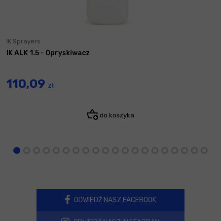
IK Sprayers
IK ALK 1.5 - Opryskiwacz
110,09
zł
do koszyka
ODWIEDŹ NASZ FACEBOOK