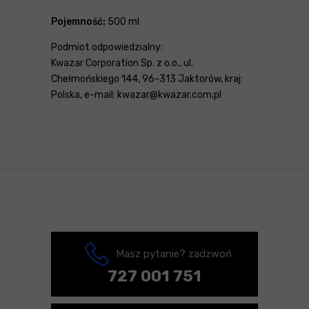
Pojemność:
500 ml
Podmiot odpowiedzialny:
Kwazar Corporation Sp. z o.o., ul.
Chełmońskiego 144, 96-313 Jaktorów, kraj:
Polska, e-mail: kwazar@kwazar.com.pl
Masz pytanie? zadzwoń
727 001 751