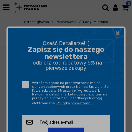
0
Strona główna
Polerowanie
Pady Polerskie
Futra Polerskie
×
Lake Country Hybrid Wool Pad 83mm - futro
polerskie z wełny syntetycznej
Cześć Detailerze! :)
Zapisz się do naszego
newslettera
i odbierz kod rabatowy 5% na
pierwsze zakupy
Wyrażam zgodę na przetwarzanie moich
danych osobowych przez Nomos Sp. z o.o. Sp.
K. z siedzibą w Straszynie (Agrestowa 1,
Rekcin) w celach marketingowych, w tym na
przesyłanie informacji handlowych drogą
elektroniczną.
Polityka prywatności
.