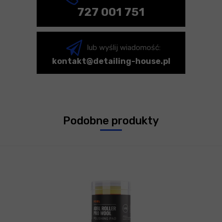
727 001 751
lub wyślij wiadomość:
kontakt@detailing-house.pl
Podobne produkty