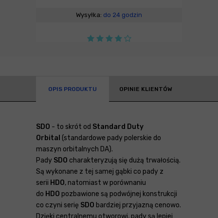
Wysyłka:
do 24 godzin
OPIS PRODUKTU
OPINIE KLIENTÓW
SDO
- to skrót od
Standard Duty
Orbital
(standardowe pady polerskie do
maszyn orbitalnych DA).
Pady
SDO
charakteryzują się dużą trwałością.
Są wykonane z tej samej gąbki co pady z
serii
HDO
, natomiast w porównaniu
do
HDO
pozbawione są podwójnej konstrukcji
co czyni serię
SDO
bardziej przyjazną cenowo.
Dzięki centralnemu otworowi, pady są lepiej