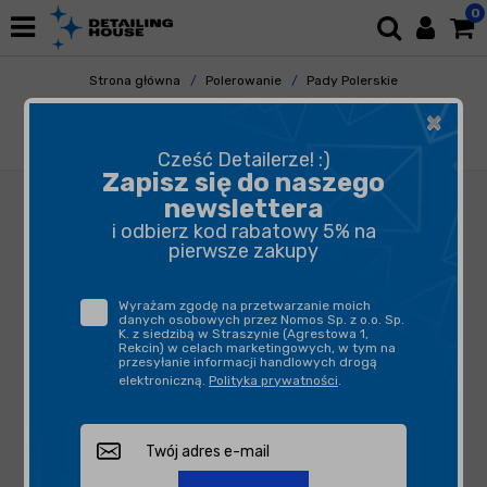
0
Strona główna
Polerowanie
Pady Polerskie
Gąbki Polerskie
×
Lake Country SDO Pad Orange 89mm -
gąbkowy pad polerski
Cześć Detailerze! :)
Zapisz się do naszego
newslettera
i odbierz kod rabatowy 5% na
pierwsze zakupy
Wyrażam zgodę na przetwarzanie moich
danych osobowych przez Nomos Sp. z o.o. Sp.
K. z siedzibą w Straszynie (Agrestowa 1,
Rekcin) w celach marketingowych, w tym na
przesyłanie informacji handlowych drogą
elektroniczną.
Polityka prywatności
.