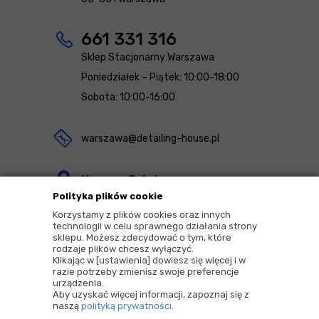
661 331 316
Sklep Stacjonarny Warszawa
Poniedziałek – Piątek: 10:00-18:00
Sobota: 10:00-16:00
warszawa@detailing-house.pl
Magazyn Rekcin
Polityka plików cookie
Nomos Sp. z o.o. sp.k.
Korzystamy z plików cookies oraz innych
ul. Agrestowa 1
technologii w celu sprawnego działania strony
sklepu. Możesz zdecydować o tym, które
83-010 Rekcin
rodzaje plików chcesz wyłączyć.
Klikając w [ustawienia] dowiesz się więcej i w
razie potrzeby zmienisz swoje preferencje
urządzenia.
Aby uzyskać więcej informacji, zapoznaj się z
naszą
polityką prywatności
.