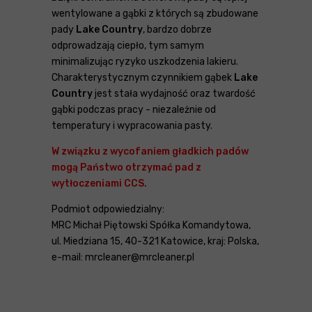
wentylowane a gąbki z których są zbudowane
pady
Lake Country
, bardzo dobrze
odprowadzają ciepło, tym samym
minimalizując ryzyko uszkodzenia lakieru.
Charakterystycznym czynnikiem gąbek
Lake
Country
jest stała wydajność oraz twardość
gąbki podczas pracy - niezależnie od
temperatury i wypracowania pasty.
W związku z wycofaniem gładkich padów
mogą Państwo otrzymać pad z
wytłoczeniami CCS.
Podmiot odpowiedzialny:
MRC Michał Piętowski Spółka Komandytowa,
ul. Miedziana 15, 40-321 Katowice, kraj: Polska,
e-mail: mrcleaner@mrcleaner.pl