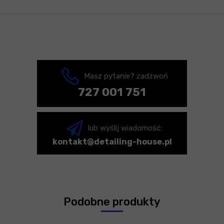
Masz pytanie? zadzwoń
727 001 751
lub wyślij wiadomość:
kontakt@detailing-house.pl
Podobne produkty