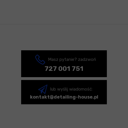
Masz pytanie? zadzwoń
727 001 751
lub wyślij wiadomość:
kontakt@detailing-house.pl