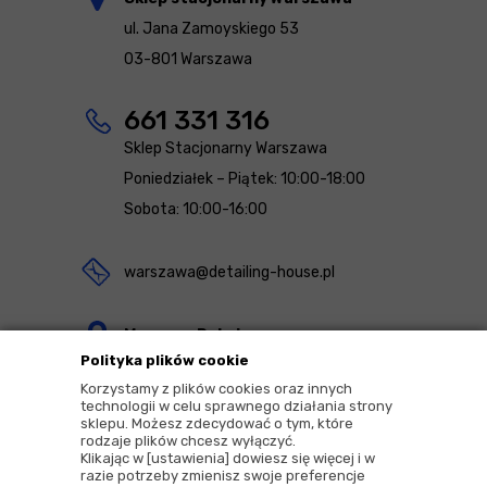
ul. Jana Zamoyskiego 53
03-801 Warszawa
661 331 316
Sklep Stacjonarny Warszawa
Poniedziałek – Piątek: 10:00-18:00
Sobota: 10:00-16:00
warszawa@detailing-house.pl
Magazyn Rekcin
Polityka plików cookie
Nomos Sp. z o.o. sp.k.
Korzystamy z plików cookies oraz innych
ul. Agrestowa 1
technologii w celu sprawnego działania strony
sklepu. Możesz zdecydować o tym, które
83-010 Rekcin
rodzaje plików chcesz wyłączyć.
Klikając w [ustawienia] dowiesz się więcej i w
razie potrzeby zmienisz swoje preferencje