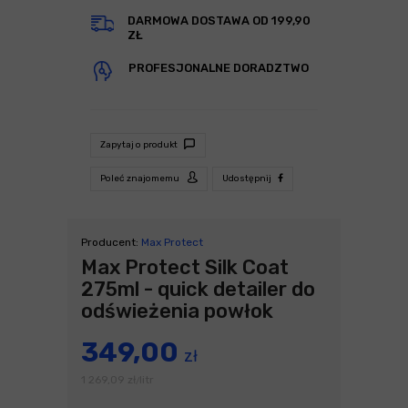
DARMOWA DOSTAWA OD 199,90
ZŁ
PROFESJONALNE DORADZTWO
Zapytaj o produkt
Poleć znajomemu
Udostępnij
Producent:
Max Protect
Max Protect Silk Coat
275ml - quick detailer do
odświeżenia powłok
349,00
zł
1 269,09
zł
litr
/