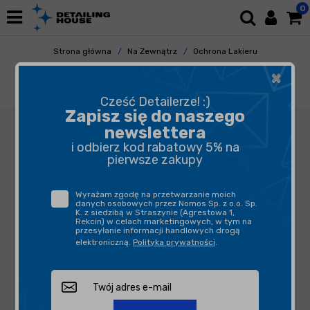
0
Strona główna
Na Zewnątrz
Ochrona Lakieru
Quick Detailery
×
Max Protect Silk Coat 275ml - quick detailer
do odświeżenia powłok
Cześć Detailerze! :)
Zapisz się do naszego
newslettera
i odbierz kod rabatowy 5% na
pierwsze zakupy
Wyrażam zgodę na przetwarzanie moich
danych osobowych przez Nomos Sp. z o.o. Sp.
K. z siedzibą w Straszynie (Agrestowa 1,
Rekcin) w celach marketingowych, w tym na
przesyłanie informacji handlowych drogą
elektroniczną.
Polityka prywatności
.