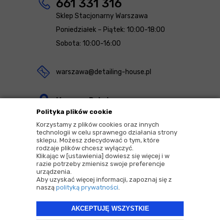
661 331 316
Sklep Stacjonarny Warszawa
Poniedziałek – Piątek: 10:00-18:00
Sobota: 10:00-16:00
warszawa@detailing-house.pl
Magazyn Rekcin
Polityka plików cookie
Nomos Sp. z o.o. sp.k.
Korzystamy z plików cookies oraz innych
ul. Agrestowa 1
technologii w celu sprawnego działania strony
sklepu. Możesz zdecydować o tym, które
83-010 Rekcin
rodzaje plików chcesz wyłączyć.
Klikając w [ustawienia] dowiesz się więcej i w
razie potrzeby zmienisz swoje preferencje
urządzenia.
Aby uzyskać więcej informacji, zapoznaj się z
naszą
polityką prywatności
.
2026 © Copyrights by |
Detailing House
AKCEPTUJĘ WSZYSTKIE