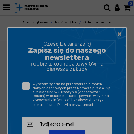
0
Strona główna
Na Zewnątrz
Ochrona Lakieru
Powłoki Ceramiczne
×
Max Protect UNC-v1 - powłoka ochronna
Cześć Detailerze! :)
Zapisz się do naszego
newslettera
i odbierz kod rabatowy 5% na
pierwsze zakupy
Wyrażam zgodę na przetwarzanie moich
danych osobowych przez Nomos Sp. z o.o. Sp.
K. z siedzibą w Straszynie (Agrestowa 1,
Rekcin) w celach marketingowych, w tym na
przesyłanie informacji handlowych drogą
elektroniczną.
Polityka prywatności
.