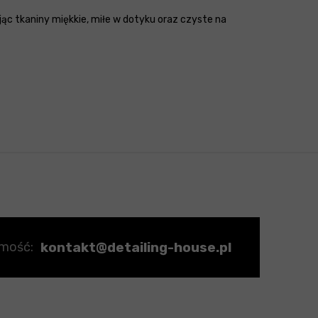
ąc tkaniny miękkie, miłe w dotyku oraz czyste na
kontakt@detailing-house.pl
omość: