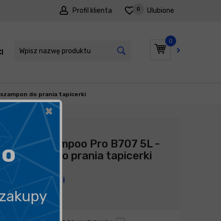
0
Profil klienta
Ulubione
0
I
PROMOCJE
 szampon do prania tapicerki
×
Producent:
Maxifi
Maxifi Shampoo Pro B707 5L -
go
szampon do prania tapicerki
159,90
zł
 zakupy
31,98
zł
litr
/