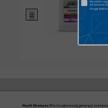
Wyrażam zgod
Straszynie (
drogą elektr
Maxifi Shampoo Pro
to najnowszej generacji szampon