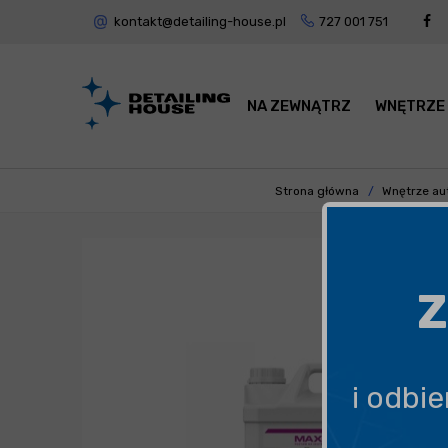
kontakt@detailing-house.pl
727 001 751
NA ZEWNĄTRZ
WNĘTRZE
Strona główna
Wnętrze au
Z
i odbi