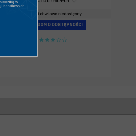
DODAJ DO ULUBIONYCH
siedzibą w
cji handlowych
Produkt chwilowo niedostępny
POWIADOM O DOSTĘPNOŚCI