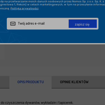
ę na przetwarzanie moich danych osobowych przez Nomos Sp. z o.o. Sp. K. z 
Agrestowa 1, Rekcin) w celach marketingowych, w tym na przesyłanie informa
oniczną.
Polityka prywatności
.
Zapytaj o produkt
Poleć znajomemu
Udostępnij
zapisz się
OPIS PRODUKTU
OPINIE KLIENTÓW
 do czyszczenia dywanów, wykładzin i tapicerek.