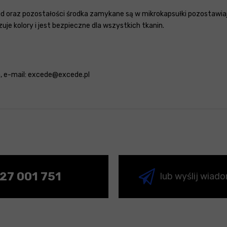
d oraz pozostałości środka zamykane są w mikrokapsułki pozostawiaj
uje kolory i jest bezpieczne dla wszystkich tkanin.
a, e-mail: excede@excede.pl
27 001 751
lub wyślij wiad