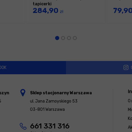
tapicerki
284,90
79,9
zł
OOK
I
szyn
Sklep stacjonarny Warszawa
O 
5
ul. Jana Zamoyskiego 53
03-801 Warszawa
Mi
K
661 331 316
Ak