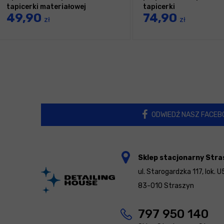
tapicerki materiałowej
tapicerki
49,90
74,90
zł
zł
ODWIEDŹ NASZ FACEB
Sklep stacjonarny Stra
ul. Starogardzka 117, lok. U
83-010 Straszyn
797 950 140