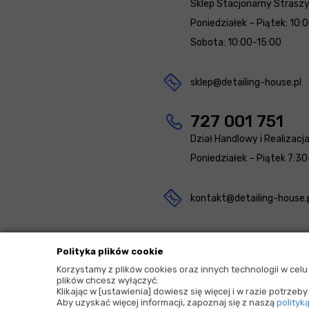
Sklep Stacjonarny Strasz
Poniedziałek – Piątek: 10:
Sobota: 10:00-15:00
sklep@detailing-house.pl
727 001 751
Dział Handlowy i Realizacj
Poniedziałek – Piątek 7:30
kontakt@detailing-house.
Polityka plików cookie
Korzystamy z plików cookies oraz innych technologii w cel
plików chcesz wyłączyć.
2026 © Copyrights by |
Detailing House
Klikając w [ustawienia] dowiesz się więcej i w razie potrze
Aby uzyskać więcej informacji, zapoznaj się z naszą
polityk