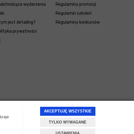
adchodzące wydarzenia
Regulaminy promocji
nki
Regulamin szkoleń
ym jest detailing?
Regulaminy konkursów
lityka prywatności
AKCEPTUJĘ WSZYSTKIE
dzaje
TYLKO WYMAGANE
Projekt i oprogramowanie sklepu:
ebexo
USTAWIENIA