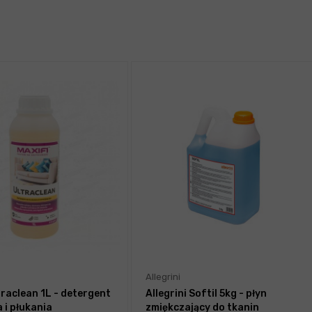
Allegrini
traclean 1L - detergent
Allegrini Softil 5kg - płyn
 i płukania
zmiękczający do tkanin