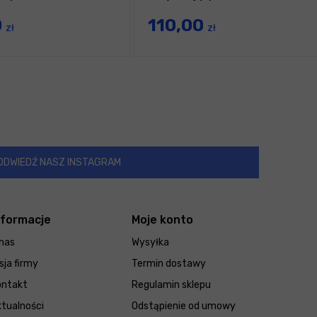
0
110,00
zł
zł
ODWIEDŹ NASZ INSTAGRAM
nformacje
Moje konto
nas
Wysyłka
sja firmy
Termin dostawy
ontakt
Regulamin sklepu
tualności
Odstąpienie od umowy