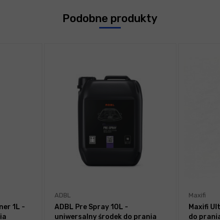
Podobne produkty
ADBL
Maxifi
er 1L -
ADBL Pre Spray 10L -
Maxifi Ul
ia
uniwersalny środek do prania
do prania