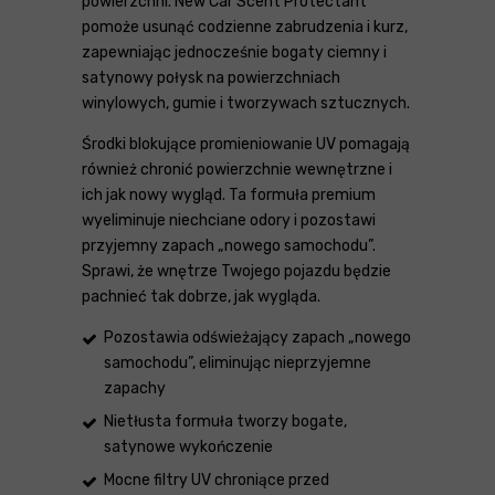
powierzchni. New Car Scent Protectant
pomoże usunąć codzienne zabrudzenia i kurz,
zapewniając jednocześnie bogaty ciemny i
satynowy połysk na powierzchniach
winylowych, gumie i tworzywach sztucznych.
Środki blokujące promieniowanie UV pomagają
również chronić powierzchnie wewnętrzne i
ich jak nowy wygląd. Ta formuła premium
wyeliminuje niechciane odory i pozostawi
przyjemny zapach „nowego samochodu”.
Sprawi, że wnętrze Twojego pojazdu będzie
pachnieć tak dobrze, jak wygląda.
Pozostawia odświeżający zapach „nowego
samochodu”, eliminując nieprzyjemne
zapachy
Nietłusta formuła tworzy bogate,
satynowe wykończenie
Mocne filtry UV chroniące przed