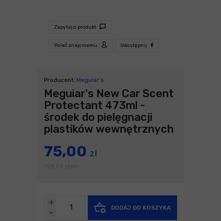
Zapytaj o produkt
Poleć znajomemu
Udostępnij
Producent:
Meguiar's
Meguiar's New Car Scent
Protectant 473ml -
środek do pielęgnacji
plastików wewnętrznych
75,00
zł
158,56
zł
litr
/
+
DODAJ DO KOSZYKA
-