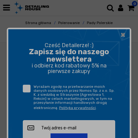
0
Strona główna
Polerowanie
Pady Polerskie
Gąbki Polerskie
×
NAT Pad Swap gąbka polerska 80mm
Cześć Detailerze! :)
Zapisz się do naszego
newslettera
i odbierz kod rabatowy 5% na
pierwsze zakupy
Wyrażam zgodę na przetwarzanie moich
danych osobowych przez Nomos Sp. z o.o. Sp.
K. z siedzibą w Straszynie (Agrestowa 1,
Rekcin) w celach marketingowych, w tym na
przesyłanie informacji handlowych drogą
elektroniczną.
Polityka prywatności
.