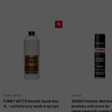
Funky Witch
Sonax
FUNKY WITCH Amulet Quick Wax
SONAX Polymer Netshie
1L - syntetyczny wosk w sprayu
powłoka ochronna do
lakierowanych powierz