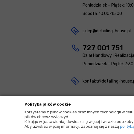
Poniedziałek – Piątek: 10:
Sobota: 10:00-15:00
sklep@detailing-house.pl
727 001 751
Dział Handlowy i Realizacj
Poniedziałek – Piątek 7:30
kontakt@detailing-house.
Polityka plików cookie
Korzystamy z plików cookies oraz innych technologii w cel
plików chcesz wyłączyć.
2026 © Copyrights by |
Detailing House
Klikając w [ustawienia] dowiesz się więcej i w razie potrze
Aby uzyskać więcej informacji, zapoznaj się z naszą
polityk