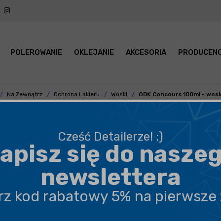
POLEROWANIE
OKLEJANIE
AKCESORIA
PRODUCENC
Na Zewnątrz
Ochrona Lakieru
Woski
ODK Concours 100ml - wo
Cześć Detailerze! :)
apisz się do nasze
BEZPIECZNA WYSYŁKA
newslettera
DARMOWA DOSTAWA OD 199,90 ZŁ
erz kod rabatowy 5% na pierwsze
PROFESJONALNE DORADZTWO