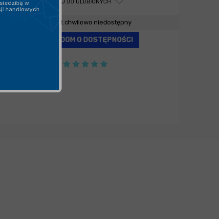
DODAJ DO ULUBIONYCH
siedzibą w
cji handlowych
Produkt chwilowo niedostępny
POWIADOM O DOSTĘPNOŚCI