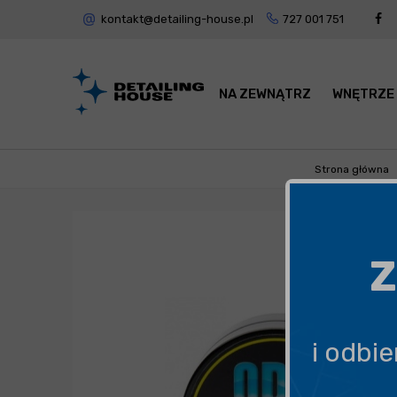
kontakt@detailing-house.pl
727 001 751
NA ZEWNĄTRZ
WNĘTRZE
Strona główna
Z
i odbi