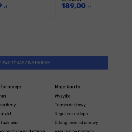
9
189,00
zł
zł
ODWIEDŹ NASZ INSTAGRAM
nformacje
Moje konto
nas
Wysyłka
sja firmy
Termin dostawy
ontakt
Regulamin sklepu
tualności
Odstąpienie od umowy
adchodzące wydarzenia
Regulaminy promocji