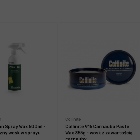
n
Collinite
n Spray Wax 500ml -
Collinite 915 Carnauba Paste
zny wosk w sprayu
Wax 355g - wosk z zawartością
carnauby