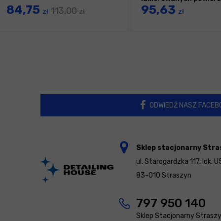
84,75
95,63
113,00
zł
zł
zł
ODWIEDŹ NASZ FACEB
Sklep stacjonarny Stra
ul. Starogardzka 117, lok. U
83-010 Straszyn
797 950 140
Sklep Stacjonarny Strasz