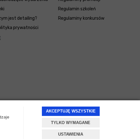
nki
Regulamin szkoleń
ym jest detailing?
Regulaminy konkursów
lityka prywatności
AKCEPTUJĘ WSZYSTKIE
dzaje
TYLKO WYMAGANE
Projekt i oprogramowanie sklepu:
ebexo
USTAWIENIA