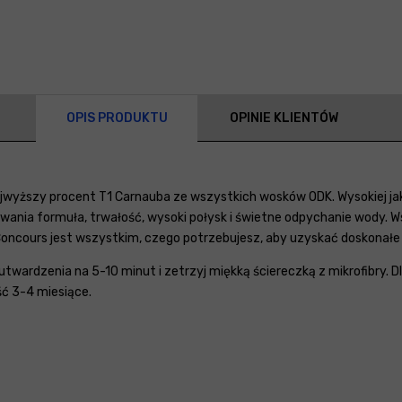
OPIS PRODUKTU
OPINIE KLIENTÓW
 najwyższy procent T1 Carnauba ze wszystkich wosków ODK. Wysokiej j
wania formuła, trwałość, wysoki połysk i świetne odpychanie wody. W
 Concours jest wszystkim, czego potrzebujesz, aby uzyskać doskonał
utwardzenia na 5-10 minut i zetrzyj miękką ściereczką z mikrofibry. 
ć 3-4 miesiące.