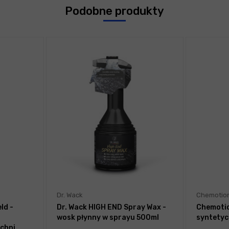
Podobne produkty
Dr. Wack
Chemotio
ld -
Dr. Wack HIGH END Spray Wax -
Chemotio
wosk płynny w sprayu 500ml
syntetyc
chni