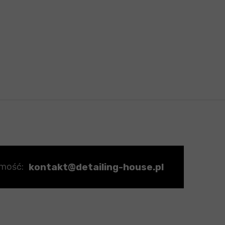
kontakt@detailing-house.pl
omość: