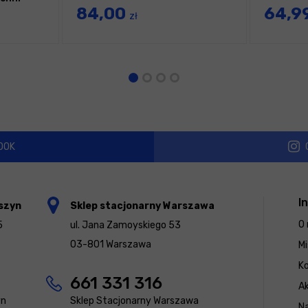
84,00
64,9
zł
OOK
I
szyn
Sklep stacjonarny Warszawa
O 
5
ul. Jana Zamoyskiego 53
03-801 Warszawa
Mi
K
661 331 316
Ak
yn
Sklep Stacjonarny Warszawa
N