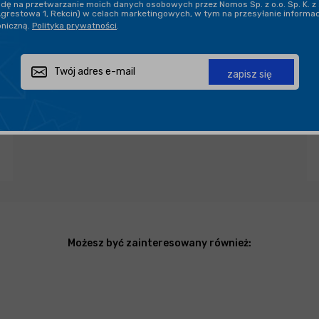
ę na przetwarzanie moich danych osobowych przez Nomos Sp. z o.o. Sp. K. z 
Agrestowa 1, Rekcin) w celach marketingowych, w tym na przesyłanie informa
oniczną.
Polityka prywatności
.
Zapytaj o produkt
Poleć znajomemu
Udostępnij
zapisz się
Możesz być zainteresowany również: