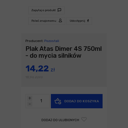
Zapytaj o produkt
Poleć znajomemu
Udostępnij
Producent:
Pozostali
Plak Atas Dimer 4S 750ml
- do mycia silników
14,22
zł
18,96
zł
litr
/
+
DODAJ DO KOSZYKA
-
DODAJ DO ULUBIONYCH