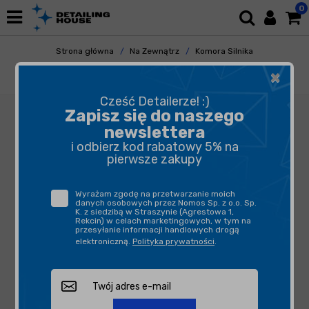
0
Strona główna
Na Zewnątrz
Komora Silnika
Mycie Silnika
×
Plak Atas Dimer 4S 750ml - do mycia silników
Cześć Detailerze! :)
Zapisz się do naszego
newslettera
i odbierz kod rabatowy 5% na
pierwsze zakupy
Wyrażam zgodę na przetwarzanie moich
danych osobowych przez Nomos Sp. z o.o. Sp.
K. z siedzibą w Straszynie (Agrestowa 1,
Rekcin) w celach marketingowych, w tym na
przesyłanie informacji handlowych drogą
elektroniczną.
Polityka prywatności
.