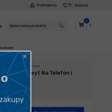
0
Profil klienta
Ulubione
0
I
PROMOCJE
łuchawki
×
Producent:
Poka Premium
POKA Uchwyt Na Telefon i
go
Słuchawki
79,90
zł
 zakupy
+