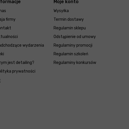
nformacje
Moje konto
nas
Wysyłka
sja firmy
Termin dostawy
ontakt
Regulamin sklepu
tualności
Odstąpienie od umowy
adchodzące wydarzenia
Regulaminy promocji
nki
Regulamin szkoleń
ym jest detailing?
Regulaminy konkursów
lityka prywatności