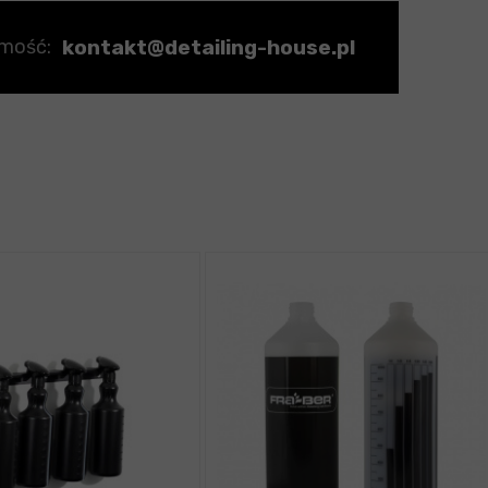
kontakt@detailing-house.pl
omość: