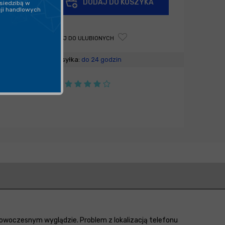
DODAJ DO KOSZYKA
siedzibą w
-
cji handlowych
DODAJ DO ULUBIONYCH
Wysyłka:
do 24 godzin
nowoczesnym wyglądzie. Problem z lokalizacją telefonu