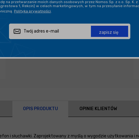
ę na przetwarzanie moich danych osobowych przez Nomos Sp. z o.o. Sp. K. z 
Agrestowa 1, Rekcin) w celach marketingowych, w tym na przesyłanie informa
oniczną.
Polityka prywatności
.
Zapytaj o produkt
Poleć znajomemu
Udostępnij
zapisz się
OPIS PRODUKTU
OPINIE KLIENTÓW
efon i słuchawki. Zaprojektowany z myślą o wygodzie użytkowania i 