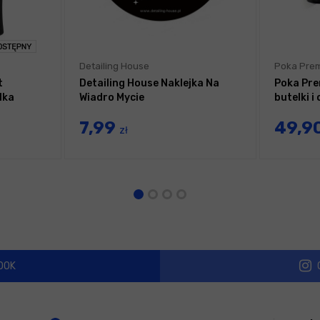
Detailing House
Poka Pre
t
Detailing House Naklejka Na
Poka Pre
lka
Wiadro Mycie
butelki 
7,99
49,9
zł
OOK