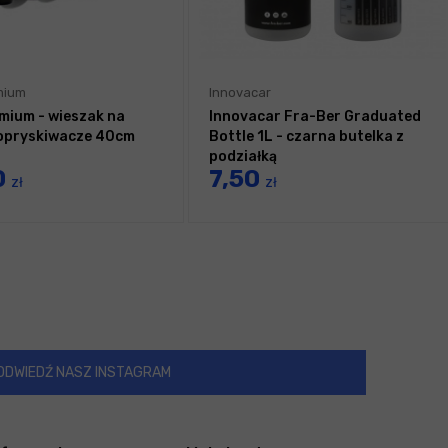
mium
Innovacar
mium - wieszak na
Innovacar Fra-Ber Graduated
i opryskiwacze 40cm
Bottle 1L - czarna butelka z
podziałką
0
7,50
zł
zł
ODWIEDŹ NASZ INSTAGRAM