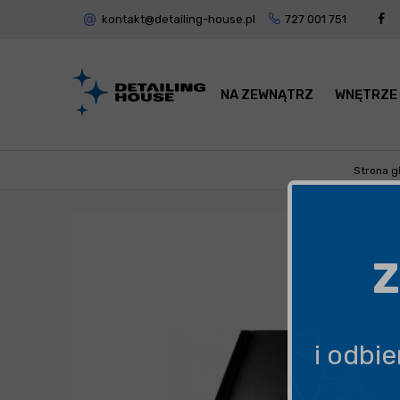
kontakt@detailing-house.pl
727 001 751
NA ZEWNĄTRZ
WNĘTRZE
Strona g
Z
i odbi