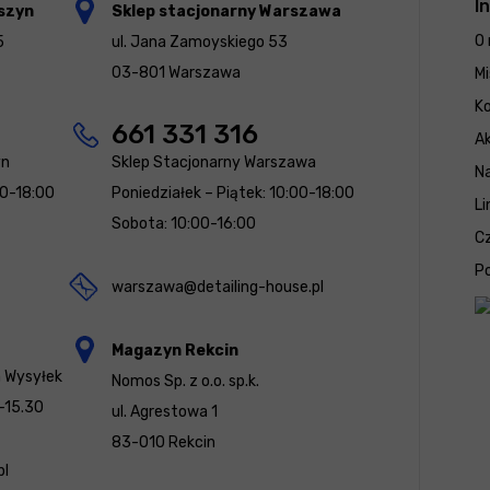
I
szyn
Sklep stacjonarny Warszawa
O 
5
ul. Jana Zamoyskiego 53
03-801 Warszawa
Mi
K
661 331 316
Ak
yn
Sklep Stacjonarny Warszawa
N
00-18:00
Poniedziałek – Piątek: 10:00-18:00
Li
Sobota: 10:00-16:00
Cz
Po
warszawa@detailing-house.pl
Magazyn Rekcin
a Wysyłek
Nomos Sp. z o.o. sp.k.
-15.30
ul. Agrestowa 1
83-010 Rekcin
pl