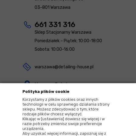
03-801 Warszawa
661 331 316
Sklep Stacjonarny Warszawa
Poniedziałek – Piątek: 10:00-18:00
Sobota: 10:00-16:00
warszawa@detailing-house.pl
Magazyn Rekcin
Polityka plików cookie
Nomos Sp. z o.o. sp.k.
Korzystamy z plików cookies oraz innych
ul. Agrestowa 1
technologii w celu sprawnego działania strony
sklepu. Możesz zdecydować o tym, które
83-010 Rekcin
rodzaje plików chcesz wyłączyć.
Klikając w [ustawienia] dowiesz się więcej i w
razie potrzeby zmienisz swoje preferencje
urządzenia.
Aby uzyskać więcej informacji, zapoznaj się z