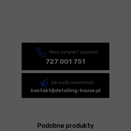
Masz pytanie? zadzwoń
727 001 751
lub wyślij wiadomość:
kontakt@detailing-house.pl
Podobne produkty