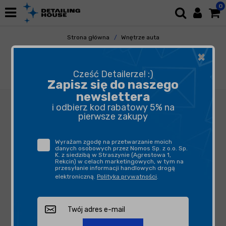
0
Strona główna
Wnętrze auta
Plastiki Wewnętrzne
×
Ochrona Plastików Wewnętrznych
Poorboy's Natural Look 946ml - środek do
Cześć Detailerze! :)
pielęgnacji plastików, winylu i gumy
Zapisz się do naszego
newslettera
i odbierz kod rabatowy 5% na
pierwsze zakupy
Wyrażam zgodę na przetwarzanie moich
danych osobowych przez Nomos Sp. z o.o. Sp.
K. z siedzibą w Straszynie (Agrestowa 1,
Rekcin) w celach marketingowych, w tym na
przesyłanie informacji handlowych drogą
elektroniczną.
Polityka prywatności
.