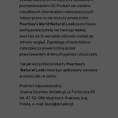
promieniowaniem UV. Produkt nie zawiera
szkodliwych chemikaliów i niebezpiecznych
toksyn przez co nie niszczy powierzchni.
Poorboy's World Natural Look
pozostawia
suchą powierzchnię nie tworząc lepkiej
warstwy za to wyraźnie odżywia i nadaje jej
zdrowy wygląd. Zapobiega utracie koloru i
zabezpiecza powierzchnię przed
powstawaniem drobnych pęknięć i złuszczeń.
Tak jak wszystkie produkty
Poorboy's
Natural Look
może być aplikowany zarówno
w słońcu jak i w cieniu.
Podmiot odpowiedzialny:
Joanna Szumiec detailer.pl, ul. Forteczna 35
lok. 47, 32-086 Węgrzce k. Krakowa, kraj:
Polska, e-mail: biuro@detailer.pl