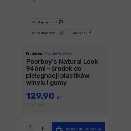
Zapytaj o produkt
Poleć znajomemu
Udostępnij
Producent:
Poorboy's World
Poorboy's Natural Look
946ml - środek do
pielęgnacji plastików,
winylu i gumy
129,90
zł
137,32
zł
litr
/
+
DODAJ DO KOSZYKA