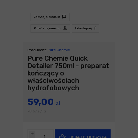
Zapytaj o produkt
Poleć znajomemu
Udostępnij
Producent:
Pure Chemie
Pure Chemie Quick
Detailer 750ml - preparat
kończący o
właściwościach
hydrofobowych
59,00
zł
78,67
zł
litr
/
+
DODAJ DO KOSZYKA