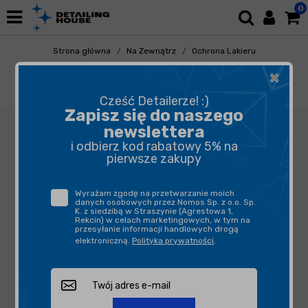
0
Strona główna
Na Zewnątrz
Ochrona Lakieru
Quick Detailery
×
Pure Chemie Quick Detailer 750ml - preparat
kończący o właściwościach hydrofobowych
Cześć Detailerze! :)
Zapisz się do naszego
newslettera
i odbierz kod rabatowy 5% na
pierwsze zakupy
Wyrażam zgodę na przetwarzanie moich
danych osobowych przez Nomos Sp. z o.o. Sp.
K. z siedzibą w Straszynie (Agrestowa 1,
Rekcin) w celach marketingowych, w tym na
przesyłanie informacji handlowych drogą
elektroniczną.
Polityka prywatności
.