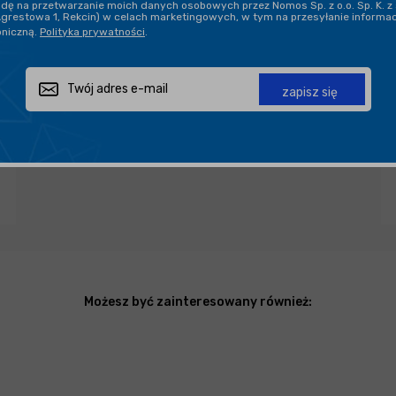
ę na przetwarzanie moich danych osobowych przez Nomos Sp. z o.o. Sp. K. z 
Agrestowa 1, Rekcin) w celach marketingowych, w tym na przesyłanie informa
oniczną.
Polityka prywatności
.
Zapytaj o produkt
Poleć znajomemu
Udostępnij
zapisz się
Możesz być zainteresowany również: