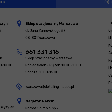
OOK
I
szyn
Sklep stacjonarny Warszawa
O 
5
ul. Jana Zamoyskiego 53
03-801 Warszawa
Mi
K
661 331 316
Ak
yn
Sklep Stacjonarny Warszawa
N
00-18:00
Poniedziałek – Piątek: 10:00-18:00
Li
Sobota: 10:00-16:00
Cz
Po
warszawa@detailing-house.pl
Magazyn Rekcin
a Wysyłek
Nomos Sp. z o.o. sp.k.