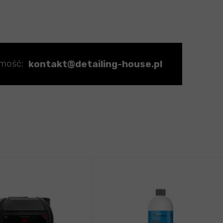
kontakt@detailing-house.pl
omość: