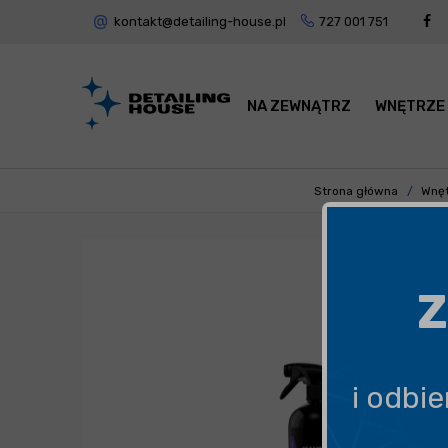
kontakt@detailing-house.pl
727 001 751
NA ZEWNĄTRZ
WNĘTRZE
Strona główna
Wnęt
Z
i odbi