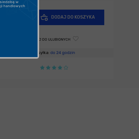
siedzibą w
cji handlowych
+
DODAJ DO KOSZYKA
-
DODAJ DO ULUBIONYCH
Wysyłka:
do 24 godzin