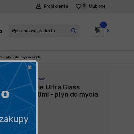
0
Profil klienta
Ulubione
0
I
PROMOCJE
l - płyn do mycia szyb
×
Producent:
Pure Chemie
Pure Chemie Ultra Glass
go
Cleaner 750ml - płyn do mycia
szyb
35,00
zł
 zakupy
46,67
zł
litr
/