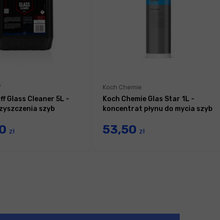
f
Koch Chemie
f Glass Cleaner 5L -
Koch Chemie Glas Star 1L -
czyszczenia szyb
koncentrat płynu do mycia szyb
90
53,50
zł
zł