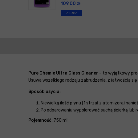
109,00
zł
ZOBACZ
Pure Chemie Ultra Glass Cleaner
– to wyjątkowy pro
Usuwa wszelkiego rodzaju zabrudzenia, z łatwością się 
Sposób użycia:
Niewielką ilość płynu (1 strzał z atomizera) nani
Po odparowaniu wypolerować suchą ścierką lub 
Pojemność:
750 ml