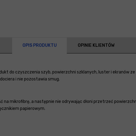
OPIS PRODUKTU
OPINIE KLIENTÓW
dukt do czyszczenia szyb, powierzchni szklanych, luster i ekranów z
dociera i nie pozostawia smug.
eść na mikrofibrę, a następnie nie odrywając dłoni przetrzeć powierzch
ręcznikiem papierowym.