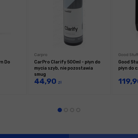
Carpro
Good Stuf
yn Do
CarPro Clarify 500ml - płyn do
Good Stuf
mycia szyb, nie pozostawia
płyn do 
smug
44,90
119,
zł