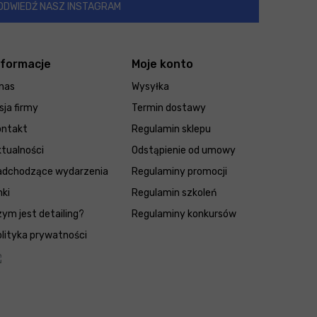
ODWIEDŹ NASZ INSTAGRAM
nformacje
Moje konto
nas
Wysyłka
sja firmy
Termin dostawy
ontakt
Regulamin sklepu
tualności
Odstąpienie od umowy
adchodzące wydarzenia
Regulaminy promocji
nki
Regulamin szkoleń
ym jest detailing?
Regulaminy konkursów
lityka prywatności