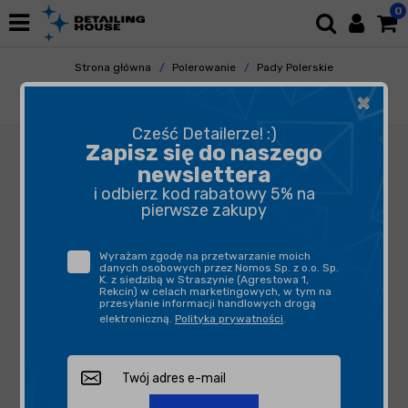
0
Strona główna
Polerowanie
Pady Polerskie
Gąbki Polerskie
×
Royal Pads AIR Soft Pad 80mm Czerwony
Cześć Detailerze! :)
Zapisz się do naszego
newslettera
i odbierz kod rabatowy 5% na
pierwsze zakupy
Wyrażam zgodę na przetwarzanie moich
danych osobowych przez Nomos Sp. z o.o. Sp.
K. z siedzibą w Straszynie (Agrestowa 1,
Rekcin) w celach marketingowych, w tym na
przesyłanie informacji handlowych drogą
elektroniczną.
Polityka prywatności
.