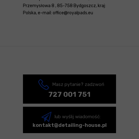
Przemysłowa 8 , 85-758 Bydgoszcz, kraj:
Polska, e-mail: office@royalpads.eu
Masz pytanie? zadzwoń
727 001 751
lub wyślij wiadomość:
kontakt@detailing-house.pl