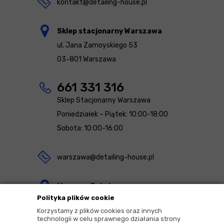
kontakt@detailing-house.pl
Sklep stacjonarny Warszawa
ul. Jana Zamoyskiego 53
03-801 Warszawa
661 331 316
Sklep Stacjonarny Warszawa
Poniedziałek – Piątek: 10:00-18:00
Sobota: 10:00-16:00
warszawa@detailing-house.pl
Magazyn Rekcin
Polityka plików cookie
Nomos Sp. z o.o. sp.k.
Korzystamy z plików cookies oraz innych
ul. Agrestowa 1
technologii w celu sprawnego działania strony