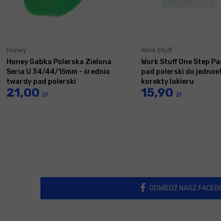
Honey
Work Stuff
Honey Gabka Polerska Zielona
Work Stuff One Step P
Seria U 34/44/15mm - średnio
pad polerski do jedno
twardy pad polerski
korekty lakieru
21,00
15,90
zł
zł
ODWIEDŹ NASZ FACEB