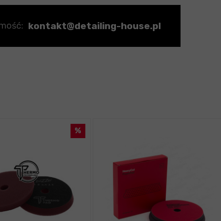
kontakt@detailing-house.pl
omość: