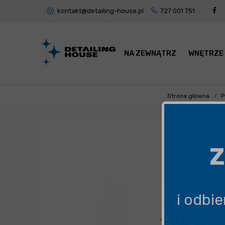
kontakt@detailing-house.pl
727 001 751
NA ZEWNĄTRZ
WNĘTRZE
Strona główna
P
Z
i odbi