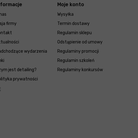
nformacje
Moje konto
nas
Wysyłka
sja firmy
Termin dostawy
ontakt
Regulamin sklepu
tualności
Odstąpienie od umowy
adchodzące wydarzenia
Regulaminy promocji
nki
Regulamin szkoleń
ym jest detailing?
Regulaminy konkursów
lityka prywatności