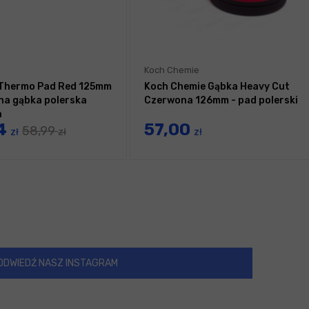
Koch Chemie
 Thermo Pad Red 125mm
Koch Chemie Gąbka Heavy Cut
na gąbka polerska
Czerwona 126mm - pad polerski
a
4
57,00
58,99
zł
zł
zł
ODWIEDŹ NASZ INSTAGRAM