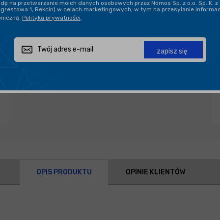
ę na przetwarzanie moich danych osobowych przez Nomos Sp. z o.o. Sp. K. z 
Agrestowa 1, Rekcin) w celach marketingowych, w tym na przesyłanie informa
oniczną.
Polityka prywatności
.
Zapytaj o produkt
Poleć znajomemu
Udostępnij
zapisz się
OPIS PRODUKTU
OPINIE KLIENTÓW