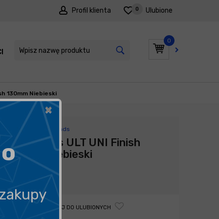
0
Profil klienta
Ulubione
0
I
PROMOCJE
ish 130mm Niebieski
×
Producent:
Royal Pads
Royal Pads ULT UNI Finish
go
130mm Niebieski
25,92
zł
 zakupy
DODAJ DO ULUBIONYCH