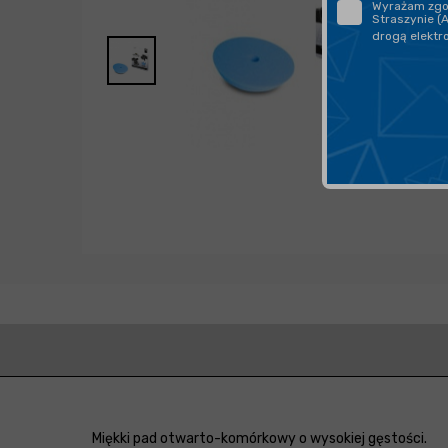
Wyrażam zgod
Straszynie (
drogą elektr
Miękki pad otwarto-komórkowy o wysokiej gęstości.