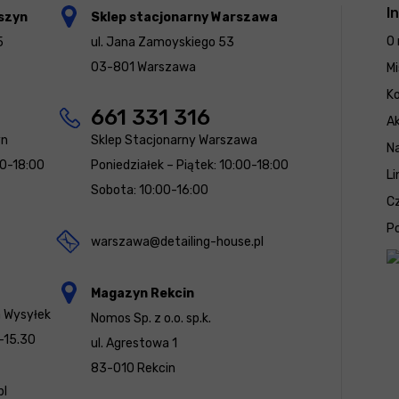
I
szyn
Sklep stacjonarny Warszawa
O 
5
ul. Jana Zamoyskiego 53
03-801 Warszawa
Mi
K
661 331 316
Ak
yn
Sklep Stacjonarny Warszawa
N
00-18:00
Poniedziałek – Piątek: 10:00-18:00
Li
Sobota: 10:00-16:00
Cz
Po
warszawa@detailing-house.pl
Magazyn Rekcin
a Wysyłek
Nomos Sp. z o.o. sp.k.
-15.30
ul. Agrestowa 1
83-010 Rekcin
pl