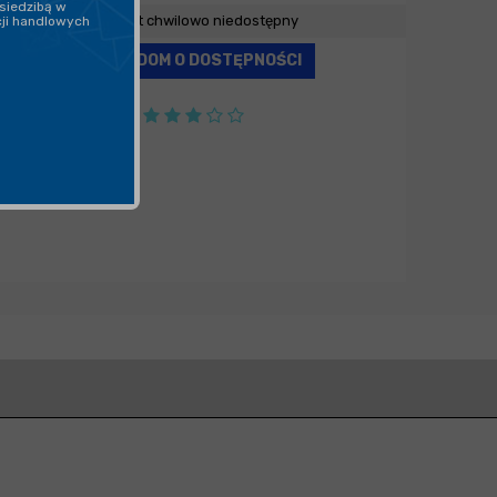
siedzibą w
Produkt chwilowo niedostępny
cji handlowych
POWIADOM O DOSTĘPNOŚCI