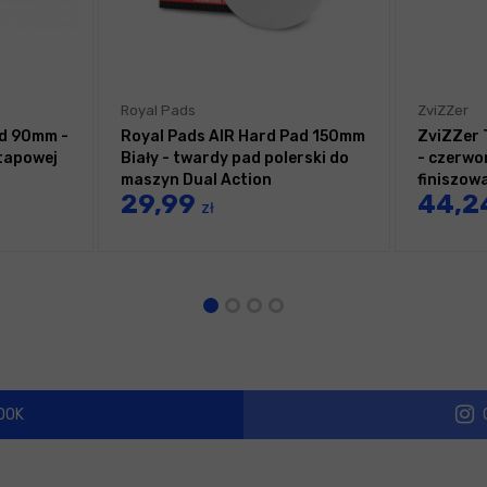
Royal Pads
ZviZZer
ad 90mm -
Royal Pads AIR Hard Pad 150mm
ZviZZer
etapowej
Biały - twardy pad polerski do
- czerwo
maszyn Dual Action
finiszow
29,99
44,2
zł
OOK