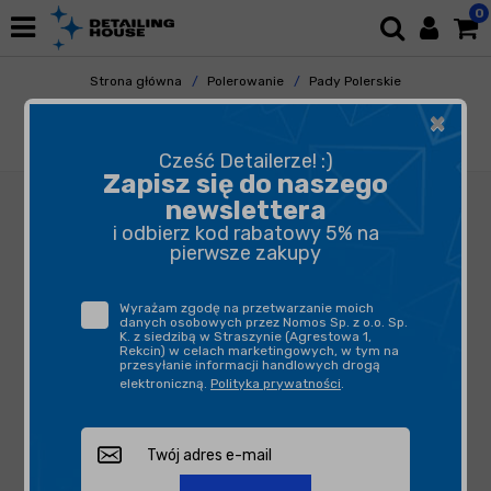
0
Strona główna
Polerowanie
Pady Polerskie
Futra Polerskie
×
Rupes DA Wool MEDIUM 30/45mm - futro
polerskie
Cześć Detailerze! :)
Zapisz się do naszego
newslettera
i odbierz kod rabatowy 5% na
pierwsze zakupy
Wyrażam zgodę na przetwarzanie moich
danych osobowych przez Nomos Sp. z o.o. Sp.
K. z siedzibą w Straszynie (Agrestowa 1,
Rekcin) w celach marketingowych, w tym na
przesyłanie informacji handlowych drogą
elektroniczną.
Polityka prywatności
.