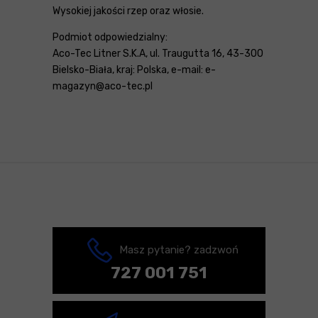
Wysokiej jakości rzep oraz włosie.
Podmiot odpowiedzialny:
Aco-Tec Litner S.K.A, ul. Traugutta 16, 43-300
Bielsko-Biała, kraj: Polska, e-mail: e-
magazyn@aco-tec.pl
Masz pytanie? zadzwoń
727 001 751