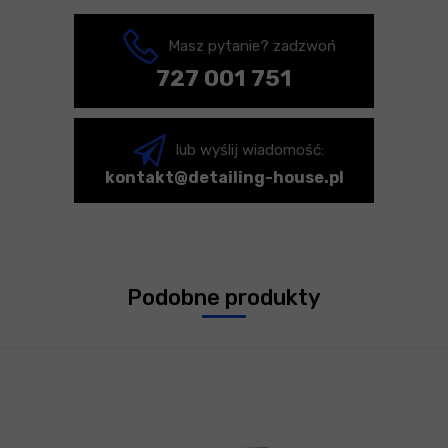
Masz pytanie? zadzwoń
727 001 751
lub wyślij wiadomość:
kontakt@detailing-house.pl
Podobne produkty