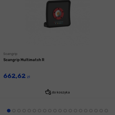
Scangrip
Scangrip Multimatch R
662,62
zł
do koszyka