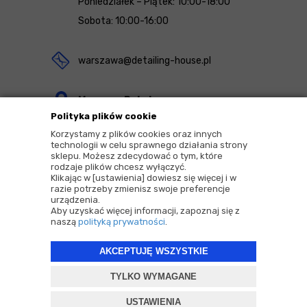
Poniedziałek – Piątek: 10:00-18:00
Sobota: 10:00-16:00
warszawa@detailing-house.pl
Magazyn Rekcin
Polityka plików cookie
Nomos Sp. z o.o. sp.k.
Korzystamy z plików cookies oraz innych
ul. Agrestowa 1
technologii w celu sprawnego działania strony
sklepu. Możesz zdecydować o tym, które
83-010 Rekcin
rodzaje plików chcesz wyłączyć.
Klikając w [ustawienia] dowiesz się więcej i w
razie potrzeby zmienisz swoje preferencje
urządzenia.
Aby uzyskać więcej informacji, zapoznaj się z
naszą
polityką prywatności
.
2026 © Copyrights by |
Detailing House
AKCEPTUJĘ WSZYSTKIE
Projekt i oprogramowanie sklepu:
ebexo
TYLKO WYMAGANE
USTAWIENIA