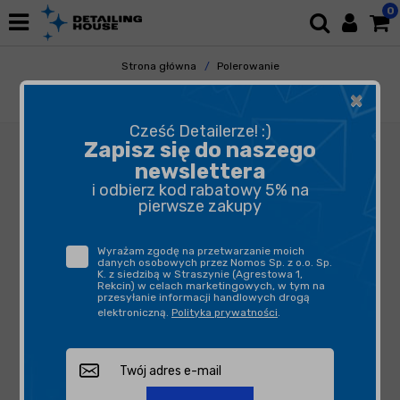
0
Strona główna
Polerowanie
Akcesoria Polerskie
Lampy Inspekcyjne
×
Scangrip dyfuzor światła Large
Cześć Detailerze! :)
Zapisz się do naszego
newslettera
i odbierz kod rabatowy 5% na
pierwsze zakupy
Wyrażam zgodę na przetwarzanie moich
danych osobowych przez Nomos Sp. z o.o. Sp.
K. z siedzibą w Straszynie (Agrestowa 1,
Rekcin) w celach marketingowych, w tym na
przesyłanie informacji handlowych drogą
elektroniczną.
Polityka prywatności
.