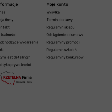
nformacje
Moje konto
nas
Wysyłka
sja firmy
Termin dostawy
ontakt
Regulamin sklepu
tualności
Odstąpienie od umowy
adchodzące wydarzenia
Regulaminy promocji
nki
Regulamin szkoleń
ym jest detailing?
Regulaminy konkursów
lityka prywatności