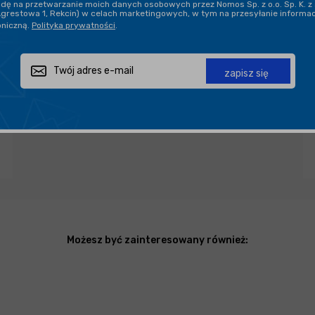
ę na przetwarzanie moich danych osobowych przez Nomos Sp. z o.o. Sp. K. z 
Agrestowa 1, Rekcin) w celach marketingowych, w tym na przesyłanie informa
oniczną.
Polityka prywatności
.
Zapytaj o produkt
Poleć znajomemu
Udostępnij
zapisz się
Możesz być zainteresowany również: