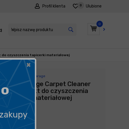
0
Profil klienta
Ulubione
0
I
PROMOCJE
t do czyszczenia tapicerki materiałowej
×
Producent:
Shiny Garage
Shiny Garage Carpet Cleaner
go
1L - produkt do czyszczenia
tapicerki materiałowej
49,90
zł
 zakupy
49,90
zł
litr
/