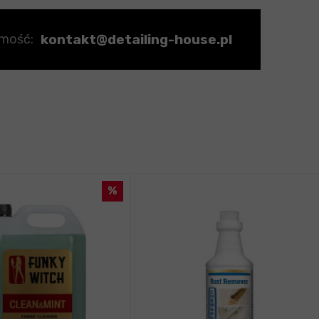
kontakt@detailing-house.pl
omość: