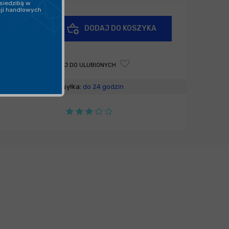
siedzibą w
cji handlowych
+
DODAJ DO KOSZYKA
-
DODAJ DO ULUBIONYCH
Wysyłka:
do 24 godzin