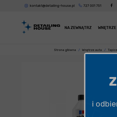
kontakt@detailing-house.pl
727 001 751
NA ZEWNĄTRZ
WNĘTRZE
Strona główna
Wnętrze auta
Tapice
Z
i odbi