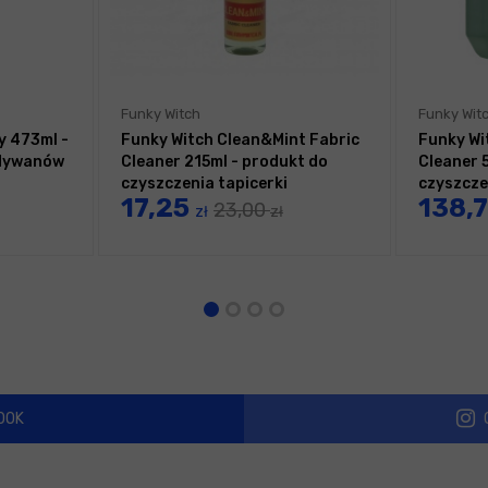
Funky Witch
Funky Wit
y 473ml -
Funky Witch Clean&Mint Fabric
Funky Wi
 dywanów
Cleaner 215ml - produkt do
Cleaner 
czyszczenia tapicerki
czyszcze
17,25
138,
23,00
zł
zł
OOK