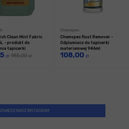
ch
Chemspec
tch Clean Mint Fabric
Chemspec Rust Remover -
5L - produkt do
Odplamiacz do tapicerki
nia tapicerki
materiałowej 946ml
75
108,00
185,00
zł
zł
zł
ODWIEDŹ NASZ INSTAGRAM