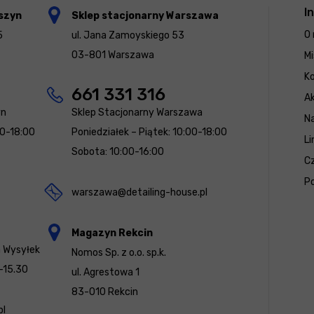
I
szyn
Sklep stacjonarny Warszawa
O 
5
ul. Jana Zamoyskiego 53
03-801 Warszawa
Mi
K
661 331 316
Ak
yn
Sklep Stacjonarny Warszawa
N
00-18:00
Poniedziałek – Piątek: 10:00-18:00
Li
Sobota: 10:00-16:00
Cz
Po
warszawa@detailing-house.pl
Magazyn Rekcin
a Wysyłek
Nomos Sp. z o.o. sp.k.
-15.30
ul. Agrestowa 1
83-010 Rekcin
pl