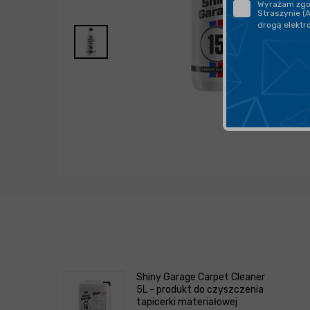
Wyrażam zgod
Straszynie (
drogą elektr
Shiny Garage Carpet Cleaner
5L - produkt do czyszczenia
tapicerki materiałowej