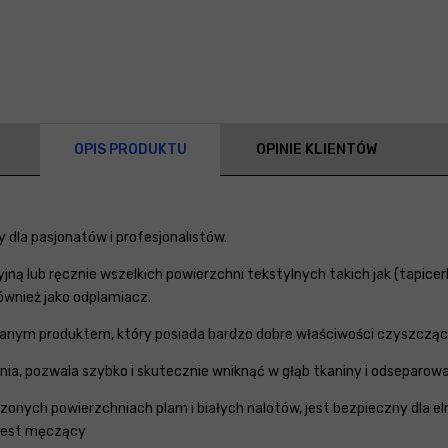
OPIS PRODUKTU
OPINIE KLIENTÓW
dla pasjonatów i profesjonalistów.
ną lub ręcznie wszelkich powierzchni tekstylnych takich jak (tapic
wnież jako odplamiacz.
nym produktem, który posiada bardzo dobre właściwości czyszczące i
ia, pozwala szybko i skutecznie wniknąć w głąb tkaniny i odseparow
onych powierzchniach plam i białych nalotów, jest bezpieczny dla e
 jest męczący