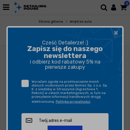
0
Strona główna
Wnętrze auta
Tapicerka i Dywaniki
Czyszczenie
×
Shiny Garage Extra Dry 500ml - produkt do
czyszczenia podsufitki
Cześć Detailerze! :)
Zapisz się do naszego
newslettera
i odbierz kod rabatowy 5% na
pierwsze zakupy
Wyrażam zgodę na przetwarzanie moich
danych osobowych przez Nomos Sp. z o.o. Sp.
K. z siedzibą w Straszynie (Agrestowa 1,
Rekcin) w celach marketingowych, w tym na
przesyłanie informacji handlowych drogą
elektroniczną.
Polityka prywatności
.