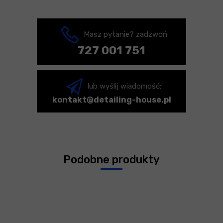
Masz pytanie? zadzwoń
727 001 751
lub wyślij wiadomość:
kontakt@detailing-house.pl
Podobne produkty