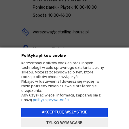
Poniedziałek – Piątek: 10:00-18:00
Sobota: 10:00-16:00
warszawa@detailing-house.pl
Magazyn Rekcin
Polityka plików cookie
Nomos Sp. z o.o. sp.k.
Korzystamy z plików cookies oraz innych
ul. Agrestowa 1
technologii w celu sprawnego działania strony
sklepu. Możesz zdecydować o tym, które
83-010 Rekcin
rodzaje plików chcesz wyłączyć.
Klikając w [ustawienia] dowiesz się więcej i w
razie potrzeby zmienisz swoje preferencje
urządzenia.
Aby uzyskać więcej informacji, zapoznaj się z
naszą
polityką prywatności
.
2026 © Copyrights by |
Detailing House
AKCEPTUJĘ WSZYSTKIE
Projekt i oprogramowanie sklepu:
ebexo
TYLKO WYMAGANE