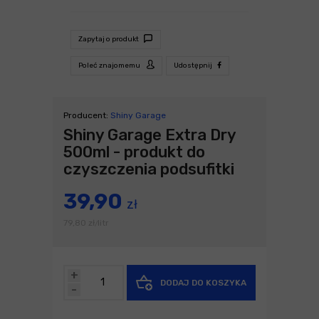
Zapytaj o produkt
Poleć znajomemu
Udostępnij
Producent:
Shiny Garage
Shiny Garage Extra Dry
500ml - produkt do
czyszczenia podsufitki
39,90
zł
79,80
zł
litr
/
+
DODAJ DO KOSZYKA
-