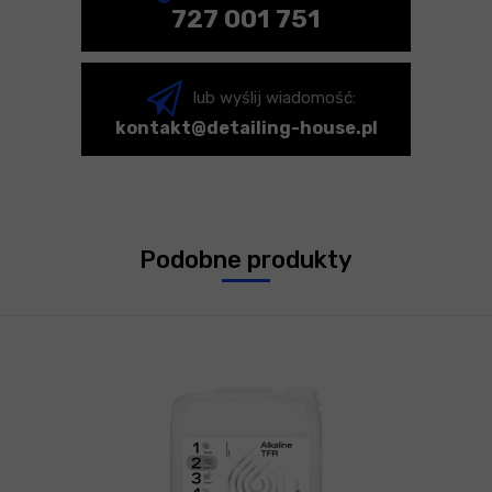
727 001 751
lub wyślij wiadomość:
kontakt@detailing-house.pl
Podobne produkty