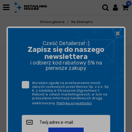
0
Strona główna
Na Zewnątrz
Mycie i Osuszanie
TFR
×
Shiny Garage Pre-Wash Citrus Oil 5L - produkt
do mycia wstępnego
Cześć Detailerze! :)
Zapisz się do naszego
newslettera
i odbierz kod rabatowy 5% na
pierwsze zakupy
Wyrażam zgodę na przetwarzanie moich
danych osobowych przez Nomos Sp. z o.o. Sp.
K. z siedzibą w Straszynie (Agrestowa 1,
Rekcin) w celach marketingowych, w tym na
przesyłanie informacji handlowych drogą
elektroniczną.
Polityka prywatności
.