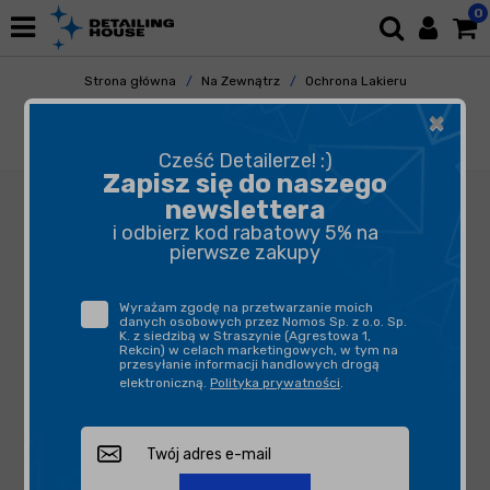
0
Strona główna
Na Zewnątrz
Ochrona Lakieru
Woski
×
Soft99 Fusso Coat F7 All Colours 300ml -
zabezpieczenie lakieru
Cześć Detailerze! :)
Zapisz się do naszego
newslettera
i odbierz kod rabatowy 5% na
pierwsze zakupy
Wyrażam zgodę na przetwarzanie moich
danych osobowych przez Nomos Sp. z o.o. Sp.
K. z siedzibą w Straszynie (Agrestowa 1,
Rekcin) w celach marketingowych, w tym na
przesyłanie informacji handlowych drogą
elektroniczną.
Polityka prywatności
.