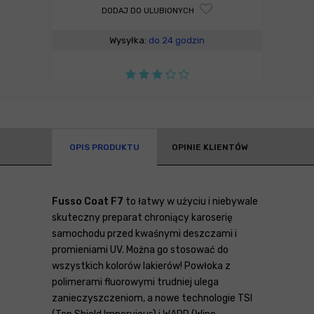
DODAJ DO ULUBIONYCH
Wysyłka:
do 24 godzin
OPIS PRODUKTU
OPINIE KLIENTÓW
Fusso Coat F7
to łatwy w użyciu i niebywale
skuteczny preparat chroniący karoserię
samochodu przed kwaśnymi deszczami i
promieniami UV. Można go stosować do
wszystkich kolorów lakierów! Powłoka z
polimerami fluorowymi trudniej ulega
zanieczyszczeniom, a nowe technologie TSI