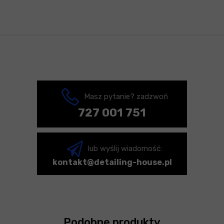
Masz pytanie? zadzwoń
727 001 751
lub wyślij wiadomość:
kontakt@detailing-house.pl
Podobne produkty