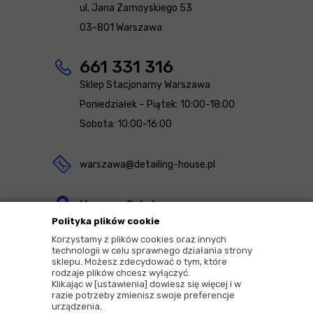
ul. Jana Zamoyskiego 53
03-801 Warszawa
661 331 316
Sklep Stacjonarny Warszawa
Poniedziałek – Piątek: 10:00-18:00
Sobota: 10:00-16:00
warszawa@detailing-house.pl
Magazyn Rekcin
Polityka plików cookie
Nomos Sp. z o.o. sp.k.
Korzystamy z plików cookies oraz innych
ul. Agrestowa 1
technologii w celu sprawnego działania strony
sklepu. Możesz zdecydować o tym, które
83-010 Rekcin
rodzaje plików chcesz wyłączyć.
Klikając w [ustawienia] dowiesz się więcej i w
razie potrzeby zmienisz swoje preferencje
urządzenia.