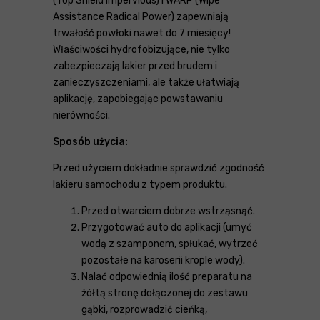
(Top Shield Impervious) i WARP (Wipe
Assistance Radical Power) zapewniają
trwałość powłoki nawet do 7 miesięcy!
Właściwości hydrofobizujące, nie tylko
zabezpieczają lakier przed brudem i
zanieczyszczeniami, ale także ułatwiają
aplikację, zapobiegając powstawaniu
nierówności.
Sposób użycia:
Przed użyciem dokładnie sprawdzić zgodność
lakieru samochodu z typem produktu.
Przed otwarciem dobrze wstrząsnąć.
Przygotować auto do aplikacji (umyć
wodą z szamponem, spłukać, wytrzeć
pozostałe na karoserii krople wody).
Nalać odpowiednią ilość preparatu na
żółtą stronę dołączonej do zestawu
gąbki, rozprowadzić cieńką,