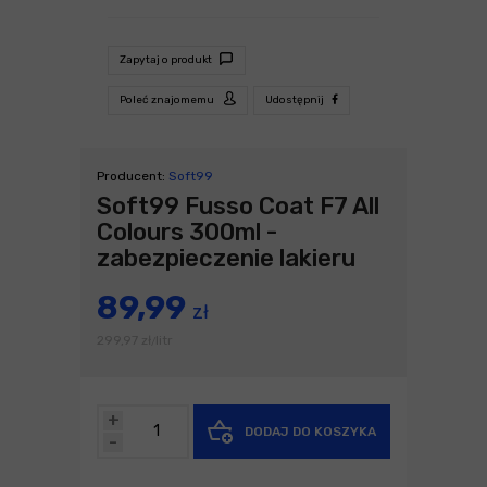
Zapytaj o produkt
Poleć znajomemu
Udostępnij
Producent:
Soft99
Soft99 Fusso Coat F7 All
Colours 300ml -
zabezpieczenie lakieru
89,99
zł
299,97
zł
litr
/
+
DODAJ DO KOSZYKA
-