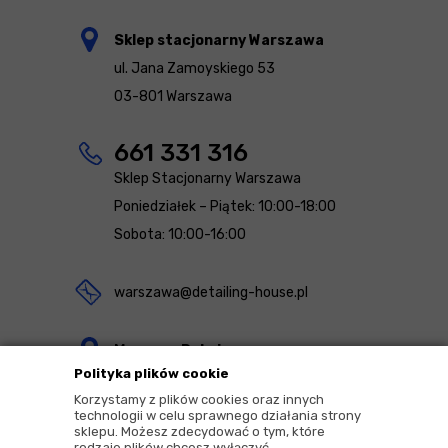
Sklep stacjonarny Warszawa
ul. Jana Zamoyskiego 53
03-801 Warszawa
661 331 316
Sklep Stacjonarny Warszawa
Poniedziałek – Piątek: 10:00-18:00
Sobota: 10:00-16:00
warszawa@detailing-house.pl
Magazyn Rekcin
Polityka plików cookie
Nomos Sp. z o.o. sp.k.
Korzystamy z plików cookies oraz innych
ul. Agrestowa 1
technologii w celu sprawnego działania strony
sklepu. Możesz zdecydować o tym, które
83-010 Rekcin
rodzaje plików chcesz wyłączyć.