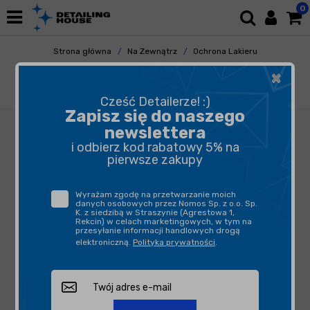
0
Strona główna
Na Zewnątrz
Ochrona Lakieru
Woski
×
Soft99 New Fusso Coat 12 Months Wax Dark
200g - wosk do ciemnych lakierów
Cześć Detailerze! :)
Zapisz się do naszego
newslettera
i odbierz kod rabatowy 5% na
pierwsze zakupy
Wyrażam zgodę na przetwarzanie moich
danych osobowych przez Nomos Sp. z o.o. Sp.
K. z siedzibą w Straszynie (Agrestowa 1,
Rekcin) w celach marketingowych, w tym na
przesyłanie informacji handlowych drogą
elektroniczną.
Polityka prywatności
.