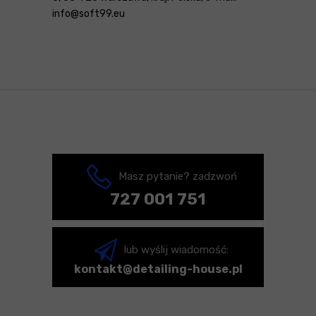
info@soft99.eu
Masz pytanie? zadzwoń
727 001 751
lub wyślij wiadomość:
kontakt@detailing-house.pl