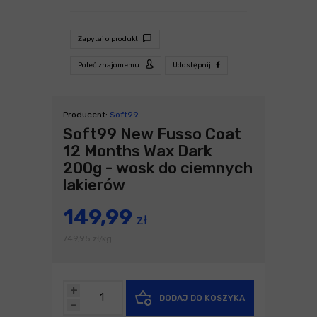
Zapytaj o produkt
Poleć znajomemu
Udostępnij
Producent:
Soft99
Soft99 New Fusso Coat
12 Months Wax Dark
200g - wosk do ciemnych
lakierów
149,99
zł
749,95
zł
kg
/
+
DODAJ DO KOSZYKA
-