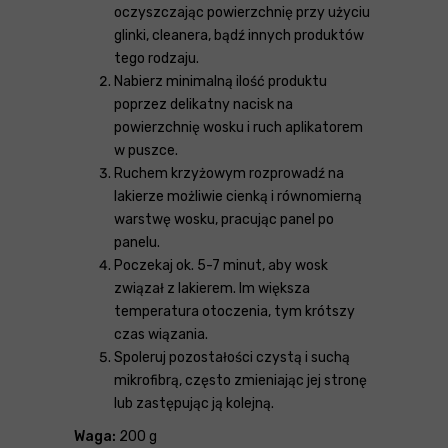
oczyszczając powierzchnię przy użyciu
glinki, cleanera, bądź innych produktów
tego rodzaju.
Nabierz minimalną ilość produktu
poprzez delikatny nacisk na
powierzchnię wosku i ruch aplikatorem
w puszce.
Ruchem krzyżowym rozprowadź na
lakierze możliwie cienką i równomierną
warstwę wosku, pracując panel po
panelu.
Poczekaj ok. 5-7 minut, aby wosk
związał z lakierem. Im większa
temperatura otoczenia, tym krótszy
czas wiązania.
Spoleruj pozostałości czystą i suchą
mikrofibrą, często zmieniając jej stronę
lub zastępując ją kolejną.
Waga:
200 g