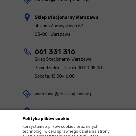
Sklep stacjonarny Warszawa
ul. Jana Zamoyskiego 53
03-801 Warszawa
661 331 316
Sklep Stacjonarny Warszawa
Poniedziałek – Piątek: 10:00-18:00
Sobota: 10:00-16:00
warszawa@detailing-house.pl
Magazyn Rekcin
Polityka plików cookie
Nomos Sp. z o.o. sp.k.
Korzystamy z plików cookies oraz innych
ul. Agrestowa 1
technologii w celu sprawnego działania strony