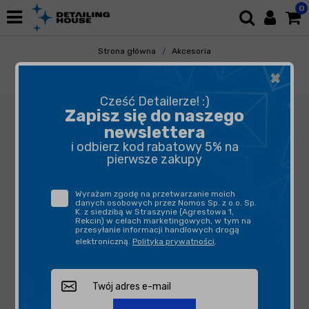
0
Strona główna
Akcesoria
Pozostałe Akcesoria
Gadżety
×
Soft99 Szara Bluza z Kapturem-S
Cześć Detailerze! :)
Zapisz się do naszego
newslettera
i odbierz kod rabatowy 5% na
pierwsze zakupy
Wyrażam zgodę na przetwarzanie moich
danych osobowych przez Nomos Sp. z o.o. Sp.
K. z siedzibą w Straszynie (Agrestowa 1,
Rekcin) w celach marketingowych, w tym na
przesyłanie informacji handlowych drogą
elektroniczną.
Polityka prywatności
.