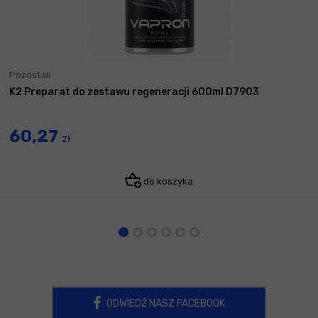
Pozostali
K2 Preparat do zestawu regeneracji 600ml D7903
60,27
zł
do koszyka
ODWIEDŹ NASZ FACEBOOK