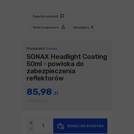
Zapytaj o produkt
Poleć znajomemu
Udostępnij
Producent:
Sonax
SONAX Headlight Coating
50ml - powłoka do
zabezpieczenia
reflektorów
85,98
zł
1 719,60
zł
litr
/
+
DODAJ DO KOSZYKA
-