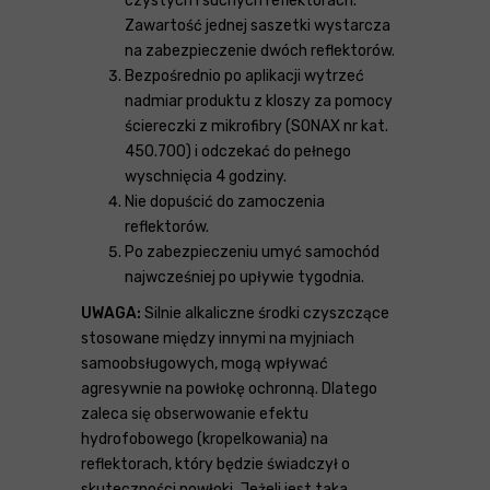
czystych i suchych reflektorach.
Zawartość jednej saszetki wystarcza
na zabezpieczenie dwóch reflektorów.
Bezpośrednio po aplikacji wytrzeć
nadmiar produktu z kloszy za pomocy
ściereczki z mikrofibry (SONAX nr kat.
450.700) i odczekać do pełnego
wyschnięcia 4 godziny.
Nie dopuścić do zamoczenia
reflektorów.
Po zabezpieczeniu umyć samochód
najwcześniej po upływie tygodnia.
UWAGA:
Silnie alkaliczne środki czyszczące
stosowane między innymi na myjniach
samoobsługowych, mogą wpływać
agresywnie na powłokę ochronną. Dlatego
zaleca się obserwowanie efektu
hydrofobowego (kropelkowania) na
reflektorach, który będzie świadczył o
skuteczności powłoki. Jeżeli jest taka