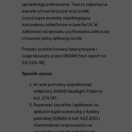
uprzedniego polerowania. Tworzy odporną na
warunki atmosferyczne oraz środki
czyszczące powłokę zapobiegającą
matowieniu reflektorów w świetle UV. W
zależności od sposobu użytkowania zaleca się
stosować jedną aplikację na rok.
Produkt przetestowany laboratoryjnie i
zaaprobowany przez OSRAM (test report no:
SSI 024-18).
Sposób użycia:
W razie potrzeby wypolerować
reflektory SONAX Headlight Polish nr
kat. 276.141.
Rozerwać saszetkę i aplikować na
aplikator bądź ściereczkę z fizeliny
polerskiej (SONAX nr kat 422.200) i
równomiernie rozprowadzić na