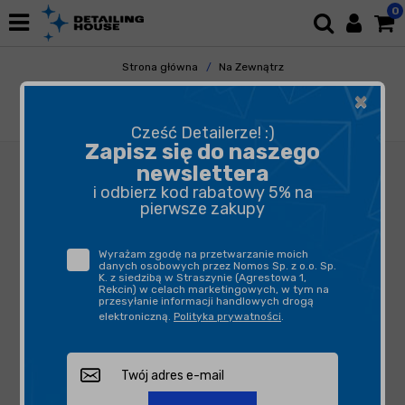
0
Strona główna
Na Zewnątrz
Renowacja Reflektorów
×
SONAX Headlight Coating 50ml - powłoka do
zabezpieczenia reflektorów
Cześć Detailerze! :)
Zapisz się do naszego
newslettera
i odbierz kod rabatowy 5% na
pierwsze zakupy
Wyrażam zgodę na przetwarzanie moich
danych osobowych przez Nomos Sp. z o.o. Sp.
K. z siedzibą w Straszynie (Agrestowa 1,
Rekcin) w celach marketingowych, w tym na
przesyłanie informacji handlowych drogą
elektroniczną.
Polityka prywatności
.