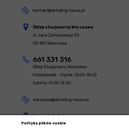
kontakt@detailing-house.pl
Sklep stacjonarny Warszawa
ul. Jana Zamoyskiego 53
03-801 Warszawa
661 331 316
Sklep Stacjonarny Warszawa
Poniedziałek – Piątek: 10:00-18:00
Sobota: 10:00-16:00
warszawa@detailing-house.pl
Magazyn Rekcin
Polityka plików cookie
Nomos Sp. z o.o. sp.k.