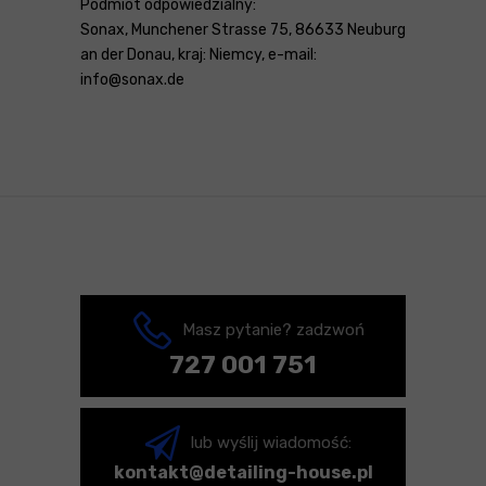
Podmiot odpowiedzialny:
Sonax, Munchener Strasse 75, 86633 Neuburg
an der Donau, kraj: Niemcy, e-mail:
info@sonax.de
Masz pytanie? zadzwoń
727 001 751
lub wyślij wiadomość:
kontakt@detailing-house.pl