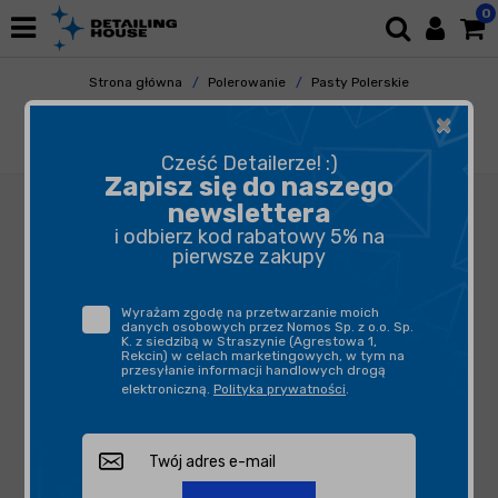
0
Strona główna
Polerowanie
Pasty Polerskie
Pasty Polishowe
×
SONAX Profiline Cut & Finish 1L - pasta
polerska typu One Step
Cześć Detailerze! :)
Zapisz się do naszego
newslettera
i odbierz kod rabatowy 5% na
pierwsze zakupy
Wyrażam zgodę na przetwarzanie moich
danych osobowych przez Nomos Sp. z o.o. Sp.
K. z siedzibą w Straszynie (Agrestowa 1,
Rekcin) w celach marketingowych, w tym na
przesyłanie informacji handlowych drogą
elektroniczną.
Polityka prywatności
.