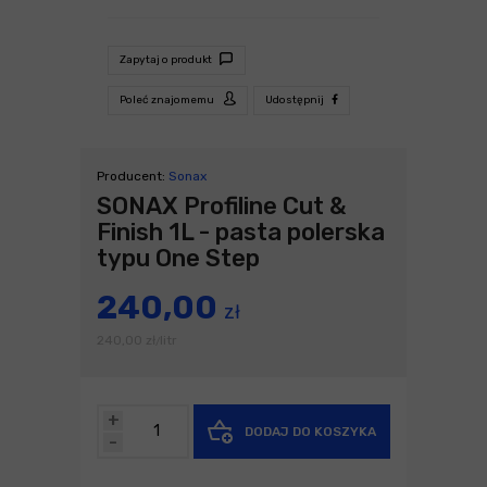
Zapytaj o produkt
Poleć znajomemu
Udostępnij
Producent:
Sonax
SONAX Profiline Cut &
Finish 1L - pasta polerska
typu One Step
240,00
zł
240,00
zł
litr
/
+
DODAJ DO KOSZYKA
-